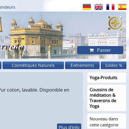
endeurs
rveda
Panier
Cosmétiques Naturels
Événements
Soldes %
Yoga-Produits
ur coton, lavable. Disponible en
Coussins de
méditation &
Traversins de
Yoga
Nouveau dans
cette catégorie
Plus d'Info