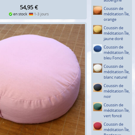
54,95
€
Coussin de
méditation Île,
en stock
1-3 jours
orange
Coussin de
méditation Île,
jaune doré
Coussin de
méditation Île,
bleu Foncé
Coussin de
méditation Île,
blanc naturel
Coussin de
méditation Île,
noir
Coussin de
méditation Île,
vert foncé
Coussin de
méditation Île,
Bordeaux