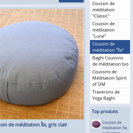
Coussin de
méditation
"Classic"
Coussin de
méditation
"Lune"
Coussin de
méditation "Île"
Baghi Coussins
de méditation bio
Coussins de
Méditation Spirit
of OM
Traversins de
Yoga Baghi
Top produits
Coussin de
in de méditation Île, gris clair
méditation Île,
aubergine