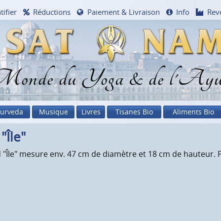
tifier
Réductions
Paiement & Livraison
Info
Rev
onde du Yoga & de l'Ayu
urveda
Musique
Livres
Tisanes Bio
Aliments Bio
"Île"
"Île" mesure env. 47 cm de diamètre et 18 cm de hauteur. P