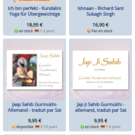
Ich bin perfekt - Kundalini
Ishnaan - Richard Sant
Yoga für Übergewichtige
Subagh Singh
18,95
€
16,90
€
en stock
1-3 jours
Pas en stock
Jaap Sahib Gurmukhi-
Jap Ji Sahib Gurmukhi -
Allemand - traduit par Sat
allemand, traduit par Sat
Hari Singh
Hari Singh
9,95
€
9,95
€
disponible
5-10 jours
en stock
1-3 jours