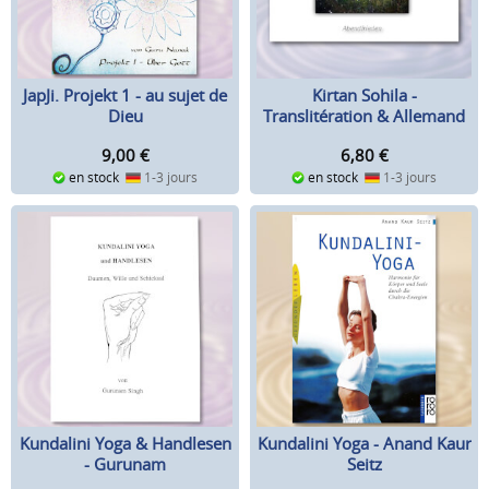
JapJi. Projekt 1 - au sujet de
Kirtan Sohila -
Dieu
Translitération & Allemand
9,00
€
6,80
€
en stock
1-3 jours
en stock
1-3 jours
Kundalini Yoga & Handlesen
Kundalini Yoga - Anand Kaur
- Gurunam
Seitz