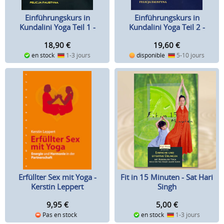
Einführungskurs in
Einführungskurs in
Kundalini Yoga Teil 1 -
Kundalini Yoga Teil 2 -
Felicja Faustyna
Felicja Faustyna
18,90
€
19,60
€
en stock
1-3 jours
disponible
5-10 jours
Erfüllter Sex mit Yoga -
Fit in 15 Minuten - Sat Hari
Kerstin Leppert
Singh
9,95
€
5,00
€
Pas en stock
en stock
1-3 jours