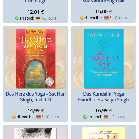
Sharamon/Baginski
Chefetage
15,00
€
12,01
€
disponible
5-10 jours
en stock
1-3 jours
Das Herz des Yoga - Sat Hari
Das Kundalini Yoga
Singh, inkl. CD
Handbuch - Satya Singh
14,99
€
16,99
€
disponible
5-10 jours
en stock
1-3 jours