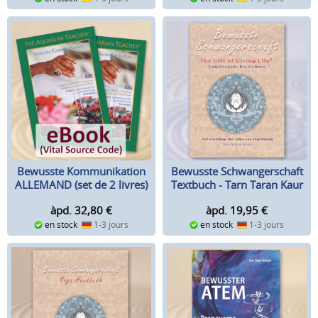
Bewusste Kommunikation
Bewusste Schwangerschaft
ALLEMAND (set de 2 livres)
Textbuch - Tarn Taran Kaur
Khalsa
àpd. 32,80
€
àpd. 19,95
€
en stock
1-3 jours
en stock
1-3 jours