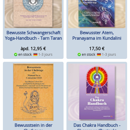
Bewusste Schwangerschaft
Bewusster Atem,
Yoga-Handbuch - Tarn Taran
Pranayama im Kundalini
Kaur Khalsa
Yoga - Sat Hari Singh
àpd. 12,95
€
17,50
€
en stock
1-3 jours
en stock
1-3 jours
Das Chakra Handbuch -
Bewusstsein in der