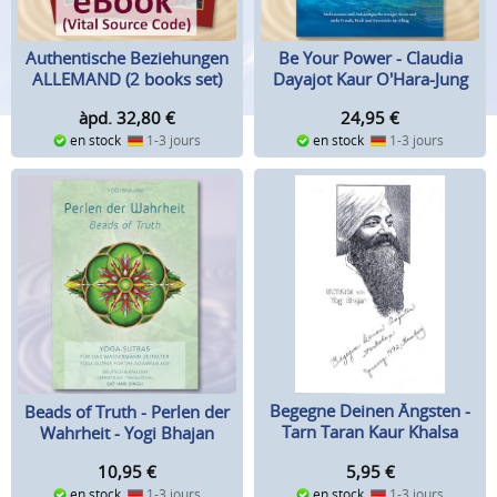
Authentische Beziehungen
Be Your Power - Claudia
ALLEMAND (2 books set)
Dayajot Kaur O'Hara-Jung
àpd. 32,80
€
24,95
€
en stock
1-3 jours
en stock
1-3 jours
Begegne Deinen Ängsten -
Beads of Truth - Perlen der
Tarn Taran Kaur Khalsa
Wahrheit - Yogi Bhajan
5,95
€
10,95
€
en stock
1-3 jours
en stock
1-3 jours