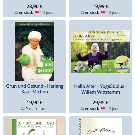
Faustyna
23,90
€
19,99
€
en stock
1-3 jours
en stock
1-3 jours
Grün und Gesund - Hariang
Hallo Alter - Yoga50plus -
Kaur Michon
Willem Wittstamm
19,90
€
29,95
€
Pas en stock
en stock
1-3 jours