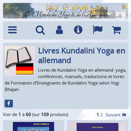
Le Monde du Yoga & de l'Ayurveda
Livres Kundalini Yoga en
Menu
Recherche
Compte
Info
Langues
Panier
allemand
Livres de Kundalini Yoga en allemand: yoga,
conférences, manuels, traductions et livres
de Formation d'Enseignants de Kundalini Yoga selon Yogi
Bhajan.
Voir de
1
à
60
(sur
109
produits)
1
2
Suivant