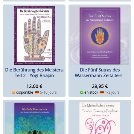
Die Berührung des Meisters,
Die Fünf Sutras des
Teil 2 - Yogi Bhajan
Wassermann-Zeitalters -
Simrat Singh
12,00
€
29,95
€
disponible
5-10 jours
en stock
1-3 jours