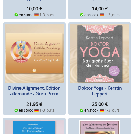
14,00
€
10,00
€
en stock
1-3 jours
en stock
1-3 jours
Divine Alignment, Édition
Doktor Yoga - Kerstin
allemande - Guru Prem
Leppert
Singh
21,95
€
25,00
€
en stock
1-3 jours
en stock
1-3 jours