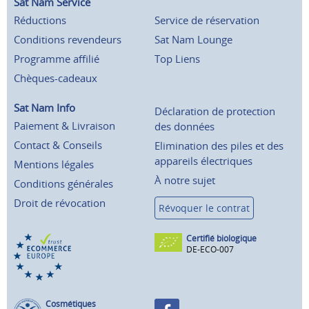
Sat Nam Service
Réductions
Service de réservation
Conditions revendeurs
Sat Nam Lounge
Programme affilié
Top Liens
Chèques-cadeaux
Sat Nam Info
Déclaration de protection
Paiement & Livraison
des données
Contact & Conseils
Elimination des piles et des
appareils électriques
Mentions légales
À notre sujet
Conditions générales
Droit de révocation
Révoquer le contrat
Certifié biologique
DE-ECO-007
Cosmétiques