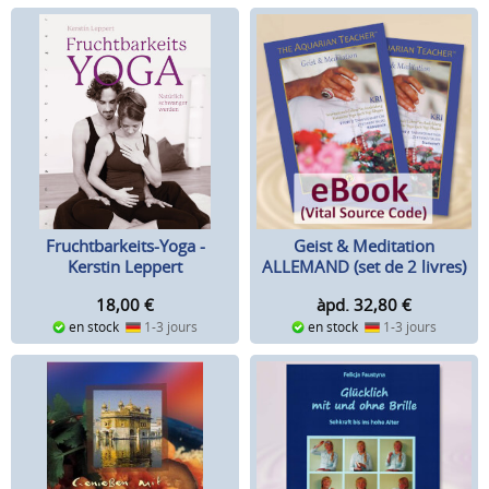
Geist & Meditation
Fruchtbarkeits-Yoga -
ALLEMAND (set de 2 livres)
Kerstin Leppert
àpd. 32,80
€
18,00
€
en stock
1-3 jours
en stock
1-3 jours