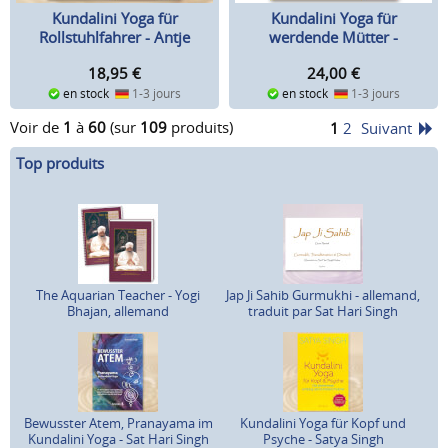
Kundalini Yoga für
Kundalini Yoga für
Rollstuhlfahrer - Antje
werdende Mütter -
Kuwert
Gurmukh
18,95
€
24,00
€
en stock
1-3 jours
en stock
1-3 jours
Voir de
1
à
60
(sur
109
produits)
1
2
Suivant
Top produits
The Aquarian Teacher - Yogi
Jap Ji Sahib Gurmukhi - allemand,
Bhajan, allemand
traduit par Sat Hari Singh
Bewusster Atem, Pranayama im
Kundalini Yoga für Kopf und
Kundalini Yoga - Sat Hari Singh
Psyche - Satya Singh