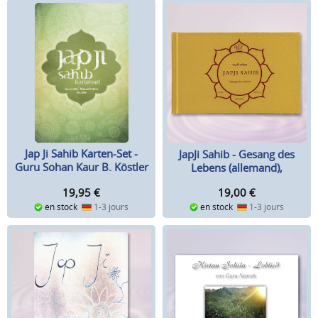
Jap Ji Sahib Karten-Set -
JapJi Sahib - Gesang des
Guru Sohan Kaur B. Köstler
Lebens (allemand),
Paramjeet Singh
19,95
€
19,00
€
en stock
1-3 jours
en stock
1-3 jours