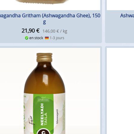
agandha Gritham (Ashwagandha Ghee), 150
Ashwa
g
21,90
€
146,00 € / kg
en stock
1-3 jours