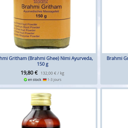
hmi Gritham (Brahmi Ghee) Nimi Ayurveda,
Brahmi Gr
150 g
19,80
€
132,00 € / kg
en stock
1-3 jours