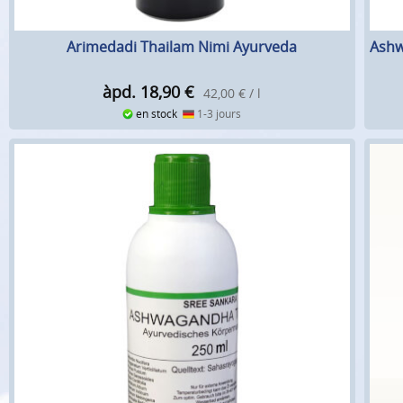
Arimedadi Thailam Nimi Ayurveda
Ashw
àpd. 18,90
€
42,00 € / l
en stock
1-3 jours