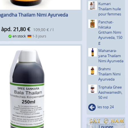
Kumari
Thailam huile
pour femmes
gandha Thailam Nimi Ayurveda
Panchat­
hiktaka
àpd. 21,80
€
109,00 € / l
Gritham Nimi
en stock
1-3 jours
Ayurveda, 150
g
Mahanara­
yana Thailam
Nimi Ayurveda
Brahmi
Thailam Nimi
Ayurveda
Triphala Ghee
Aashwa­medh,
50 ml
les top 24
Lounge