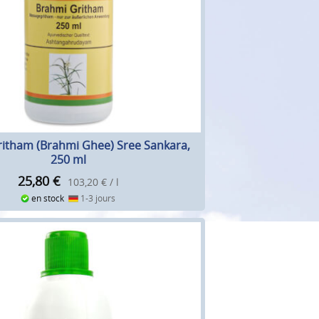
itham (Brahmi Ghee) Sree Sankara,
250 ml
25,80
€
103,20 € / l
en stock
1-3 jours