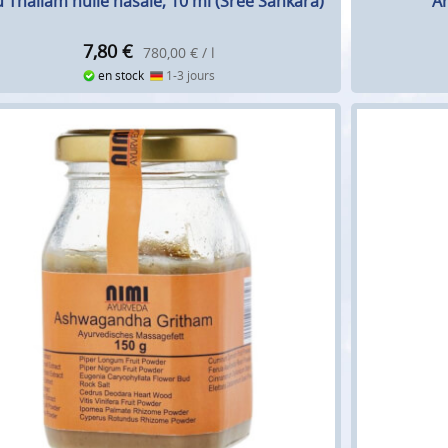
 Thailam huile nasale, 10 ml (Sree Sankara)
A
7,80
€
780,00 € / l
en stock
1-3 jours