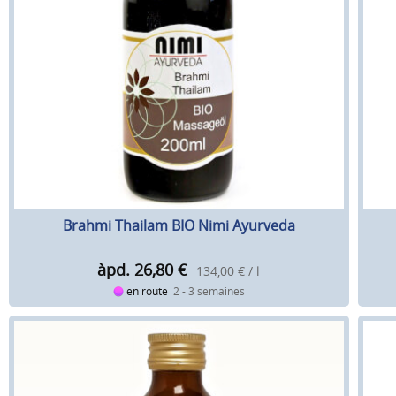
Brahmi Thailam BIO Nimi Ayurveda
àpd. 26,80
€
134,00 € / l
en route
2 - 3 semaines