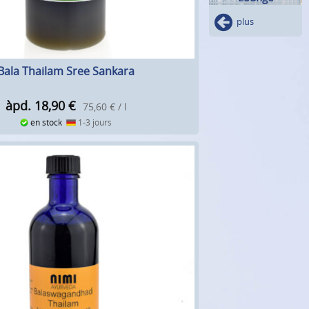
plus
Bala Thailam Sree Sankara
àpd. 18,90
€
75,60 € / l
en stock
1-3 jours