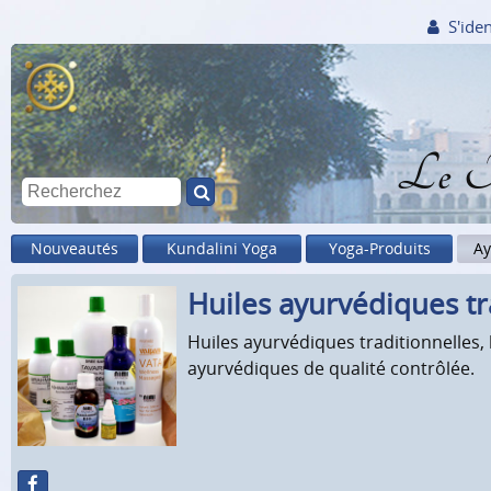
S'iden
Le M
Nouveautés
Kundalini Yoga
Yoga-Produits
Ay
Huiles ayurvédiques tra
Huiles ayurvédiques traditionnelles,
ayurvédiques de qualité contrôlée.