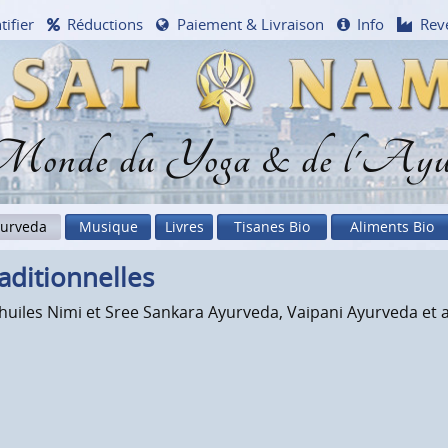
tifier
Réductions
Paiement & Livraison
Info
Rev
onde du Yoga & de l'Ayu
urveda
Musique
Livres
Tisanes Bio
Aliments Bio
dition­nelles
 huiles Nimi et Sree Sankara Ayurveda, Vaipani Ayurveda et