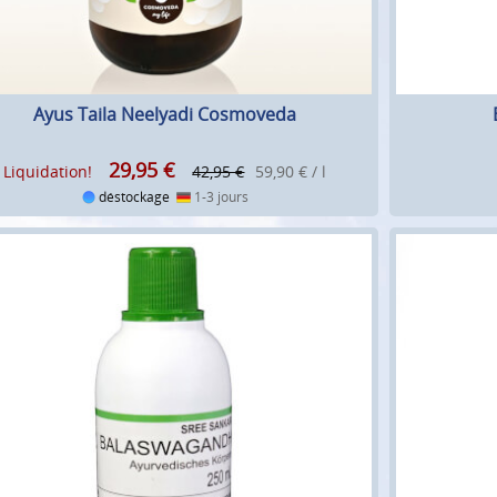
Ayus Taila Neelyadi Cosmoveda
29,95
€
Liquidation!
42,95 €
59,90 € / l
déstockage
1-3 jours