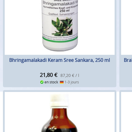
Bhringamalakadi Keram Sree Sankara, 250 ml
Bra
21,80
€
87,20 € / l
en stock
1-3 jours