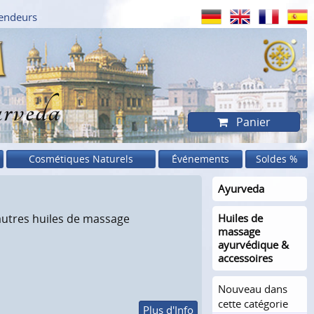
endeurs
rveda
Panier
Cosmétiques Naturels
Événements
Soldes %
Ayurveda
 autres huiles de massage
Huiles de
massage
ayurvédique &
accessoires
Nouveau dans
cette catégorie
Plus d'Info