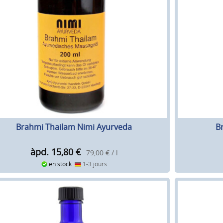
Brahmi Thailam Nimi Ayurveda
B
àpd. 15,80
€
79,00 € / l
en stock
1-3 jours