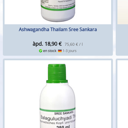
Ashwagandha Thailam Sree Sankara
àpd. 18,90
€
75,60 € / l
en stock
1-3 jours