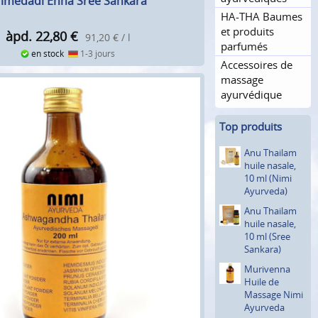
rimedadi Enna Sree Sankara
HA-THA Baumes
et produits
àpd. 22,80
€
91,20 € / l
parfumés
en stock
1-3 jours
Accessoires de
massage
ayurvédique
Top produits
Anu Thailam
huile nasale,
10 ml (Nimi
Ayurveda)
Anu Thailam
huile nasale,
10 ml (Sree
Sankara)
Murivenna
Huile de
Massage Nimi
Ayurveda