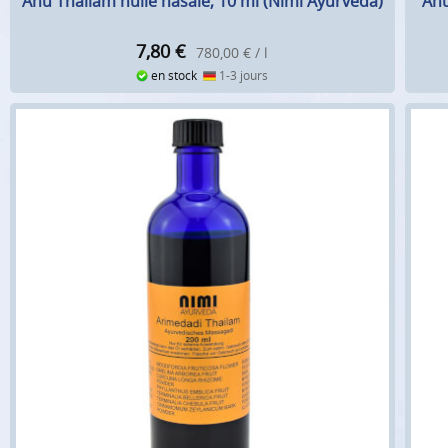
Anu Thailam huile nasale, 10 ml (Nimi Ayurveda)
Anu
7,80
€
780,00 € / l
en stock
1-3 jours