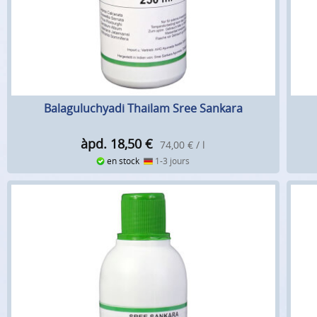
Balaguluchyadi Thailam Sree Sankara
àpd. 18,50
€
74,00 € / l
en stock
1-3 jours