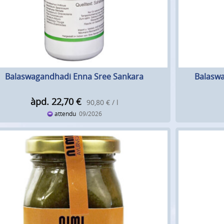
Balaswagandhadi Enna Sree Sankara
Balaswa
àpd. 22,70
€
90,80 € / l
attendu
09/2026