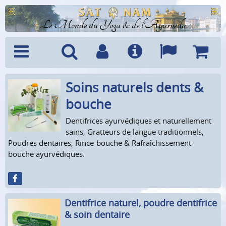
Le Monde du Yoga & de l'Ayurveda
Soins naturels dents &
Menu
Recherche
Compte
Info
Langues
Panier
bouche
Dentifrices ayurvédiques et naturellement
sains, Gratteurs de langue traditionnels,
Poudres dentaires, Rince-bouche & Rafraîchissement
bouche ayurvédiques.
Dentifrice naturel, poudre dentifrice
& soin dentaire