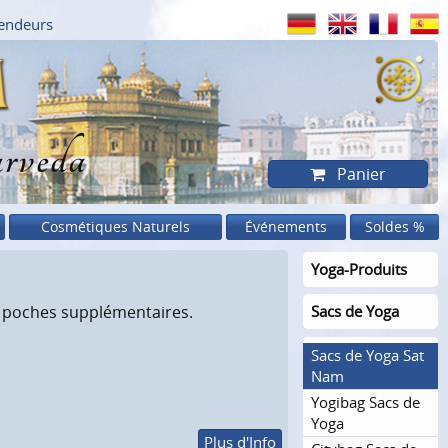
endeurs
rveda
Panier
Cosmétiques Naturels
Événements
Soldes %
Yoga-Produits
s, poches supplémentaires.
Sacs de Yoga
Sacs de Yoga Sat
Nam
Yogibag Sacs de
Yoga
Plus d'Info