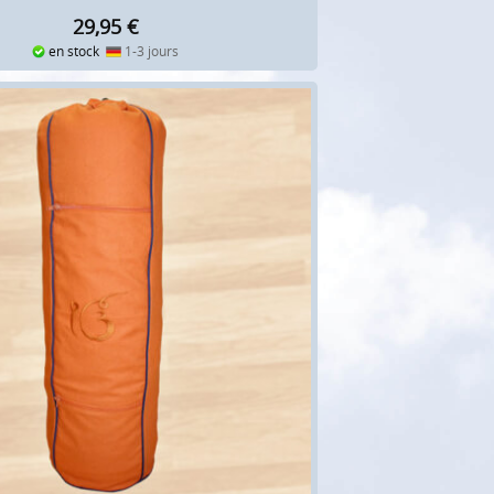
29,95
€
en stock
1-3 jours