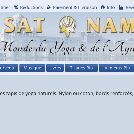
tifier
Réductions
Paiement & Livraison
Info
Rev
onde du Yoga & de l'Ayu
urveda
Musique
Livres
Tisanes Bio
Aliments Bio
les tapis de yoga naturels. Nylon ou coton, bords renforcé