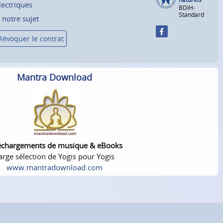
lectriques
BDIH-
Standard
 notre sujet
Révoquer le contrat
Mantra Download
échargements de musique & eBooks
arge sélection de Yogis pour Yogis
www.mantradownload.com