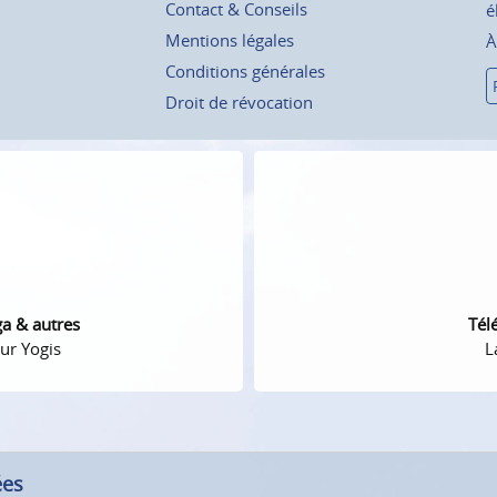
Contact & Conseils
é
Mentions légales
À
Conditions générales
Droit de révocation
ga & autres
Tél
ur Yogis
L
ées