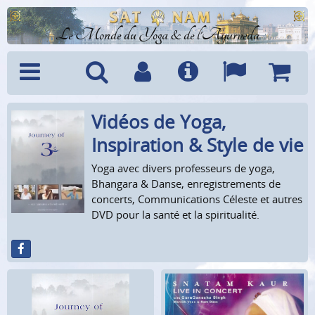
Le Monde du Yoga & de l'Ayurveda
Vidéos de Yoga,
Menu
Recherche
Compte
Info
Langues
Panier
Inspiration & Style de vie
Yoga avec divers professeurs de yoga,
Bhangara & Danse, enregistrements de
concerts, Communications Céleste et autres
DVD pour la santé et la spiritualité.