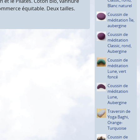
n et le Pilates. Coton bio, vannure
Blanc naturel
ommerce équitable. Deux tailles.
Coussin de
méditation Île,
aubergine
Coussin de
méditation
Classic, rond,
Aubergine
Coussin de
méditation
Lune, vert
foncé
Coussin de
méditation
Lune,
Aubergine
Traversin de
Yoga Baghi,
Orange-
Turquoise
Coussin de