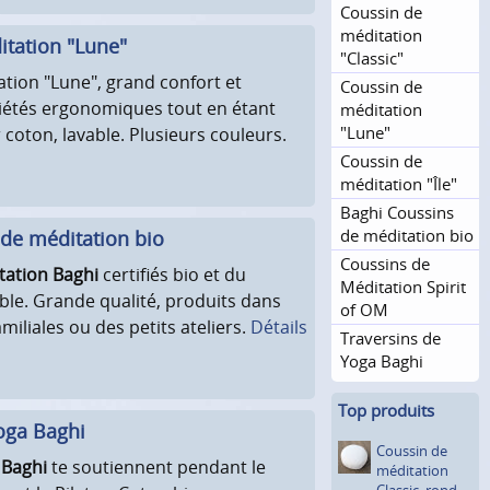
Coussin de
méditation
tation "Lune"
"Classic"
tion "Lune", grand confort et
Coussin de
iétés ergonomiques tout en étant
méditation
"Lune"
 coton, lavable. Plusieurs couleurs.
Coussin de
méditation "Île"
Baghi Coussins
de méditation bio
de méditation bio
Coussins de
tation Baghi
certifiés bio et du
Méditation Spirit
le. Grande qualité, produits dans
of OM
miliales ou des petits ateliers.
Détails
Traversins de
Yoga Baghi
Top produits
oga Baghi
Coussin de
 Baghi
te soutiennent pendant le
méditation
Classic, rond,