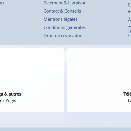
on
Paiement & Livraison
E
Contact & Conseils
é
Mentions légales
À
Conditions générales
Droit de révocation
ga & autres
Tél
ur Yogis
L