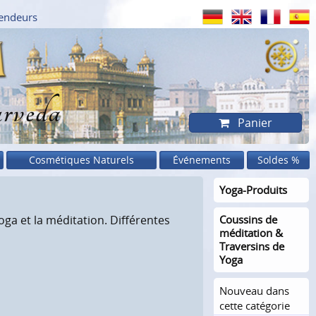
endeurs
rveda
Panier
Cosmétiques Naturels
Événements
Soldes %
Yoga-Produits
oga et la méditation. Différentes
Coussins de
méditation &
Traversins de
Yoga
Nouveau dans
cette catégorie