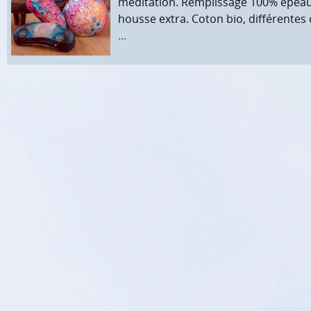
méditation. Remplissage 100% épeaut
housse extra. Coton bio, différentes
...