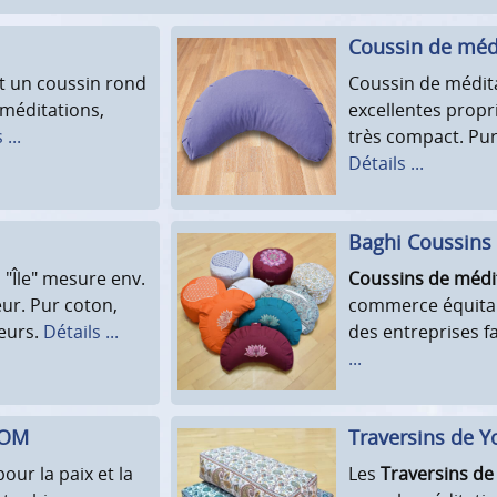
Coussin de médi
st un coussin rond
Coussin de médita
 méditations,
excellentes propr
 ...
très compact. Pur
Détails ...
Baghi Coussins 
"Île" mesure env.
Coussins de médi
ur. Pur coton,
commerce équitab
leurs.
Détails ...
des entreprises fa
...
 OM
Traversins de Y
our la paix et la
Les
Traversins de