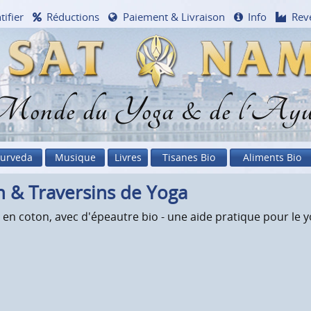
tifier
Réductions
Paiement & Livraison
Info
Rev
onde du Yoga & de l'Ayu
urveda
Musique
Livres
Tisanes Bio
Aliments Bio
n & Traversins de Yoga
 en coton, avec d'épeautre bio - une aide pratique pour le y