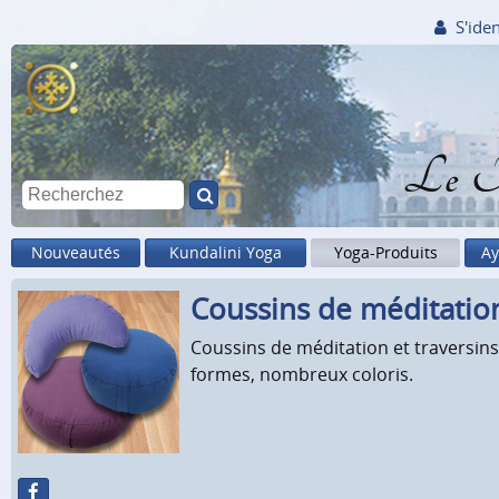
S'iden
Le M
Nouveautés
Kundalini Yoga
Yoga-Produits
Ay
Coussins de méditatio
Coussins de méditation et traversins
formes, nombreux coloris.