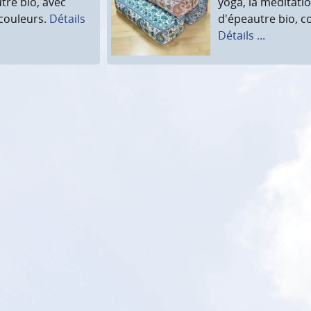
re bio, avec
yoga, la méditatio
 couleurs.
Détails
d'épeautre bio, c
Détails ...