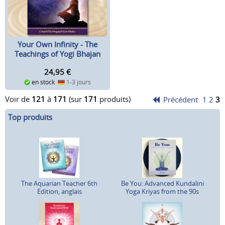
Your Own Infinity - The
Teachings of Yogi Bhajan
24,95
€
en stock
1-3 jours
Voir de
121
à
171
(sur
171
produits)
Précédent
1
2
3
Top produits
The Aquarian Teacher 6th
Be You: Advanced Kundalini
Edition, anglais
Yoga Kriyas from the 90s