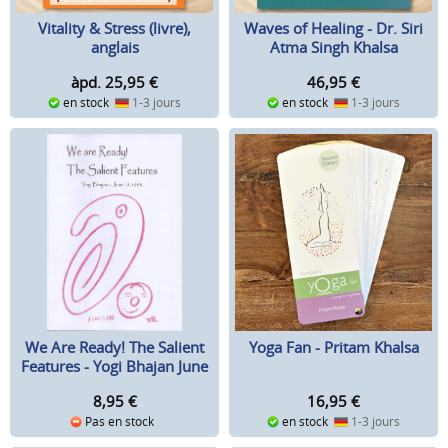
Vitality & Stress (livre),
Waves of Healing - Dr. Siri
anglais
Atma Singh Khalsa
àpd. 25,95
€
46,95
€
en stock
1-3 jours
en stock
1-3 jours
We Are Ready! The Salient
Yoga Fan - Pritam Khalsa
Features - Yogi Bhajan June
19, 1998
8,95
€
16,95
€
Pas en stock
en stock
1-3 jours