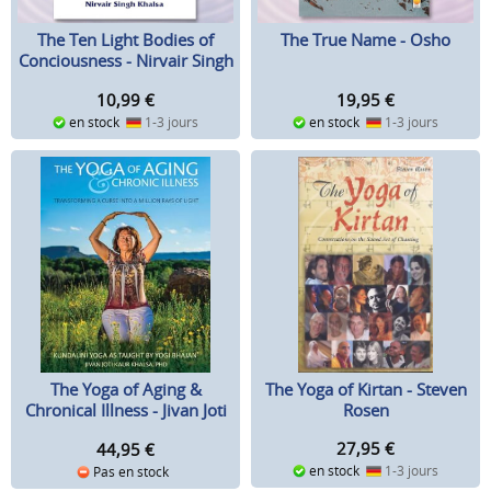
The Ten Light Bodies of
The True Name - Osho
Conciousness - Nirvair Singh
Khalsa
10,99
€
19,95
€
en stock
1-3 jours
en stock
1-3 jours
The Yoga of Kirtan - Steven
The Yoga of Aging &
Rosen
Chronical Illness - Jivan Joti
Kaur
27,95
€
44,95
€
en stock
1-3 jours
Pas en stock