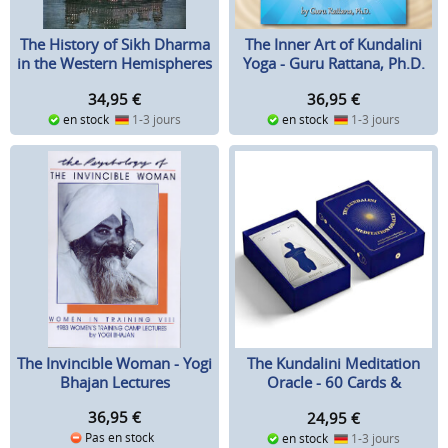
The History of Sikh Dharma
The Inner Art of Kundalini
in the Western Hemispheres
Yoga - Guru Rattana, Ph.D.
34,95
€
36,95
€
en stock
1-3 jours
en stock
1-3 jours
The Invincible Woman - Yogi
The Kundalini Meditation
Bhajan Lectures
Oracle - 60 Cards &
Guidebook
36,95
€
24,95
€
Pas en stock
en stock
1-3 jours