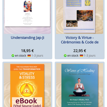
Understanding Jap-Ji
Victory & Virtue -
Cérémonies & Code de
conduite du Sikh Dharma
18,95
€
22,95
€
en stock
1-3 jours
en stock
1-3 jours