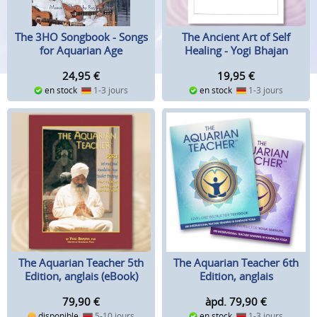
The Ancient Art of Self
The 3HO Songbook - Songs
Healing - Yogi Bhajan
for Aquarian Age
19,95
€
24,95
€
en stock
1-3 jours
en stock
1-3 jours
The Aquarian Teacher 5th
The Aquarian Teacher 6th
Edition, anglais (eBook)
Edition, anglais
79,90
€
àpd. 79,90
€
disponible
5-10 jours
en stock
1-3 jours