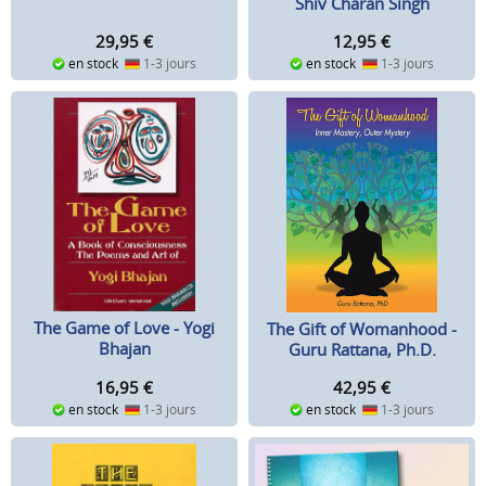
Shiv Charan Singh
29,95
€
12,95
€
en stock
1-3 jours
en stock
1-3 jours
The Game of Love - Yogi
The Gift of Womanhood -
Bhajan
Guru Rattana, Ph.D.
16,95
€
42,95
€
en stock
1-3 jours
en stock
1-3 jours