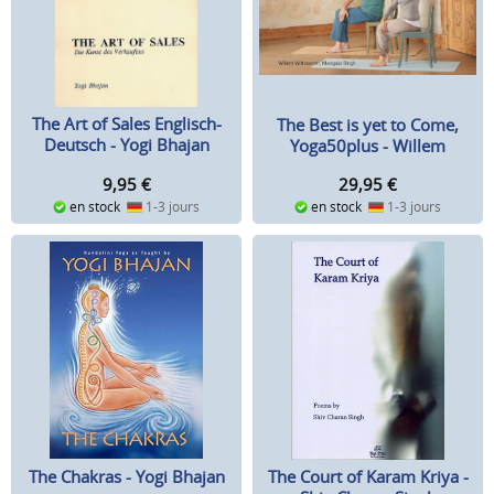
The Art of Sales Englisch-
The Best is yet to Come,
Deutsch - Yogi Bhajan
Yoga50plus - Willem
Wittstamm
9,95
€
29,95
€
en stock
1-3 jours
en stock
1-3 jours
The Chakras - Yogi Bhajan
The Court of Karam Kriya -