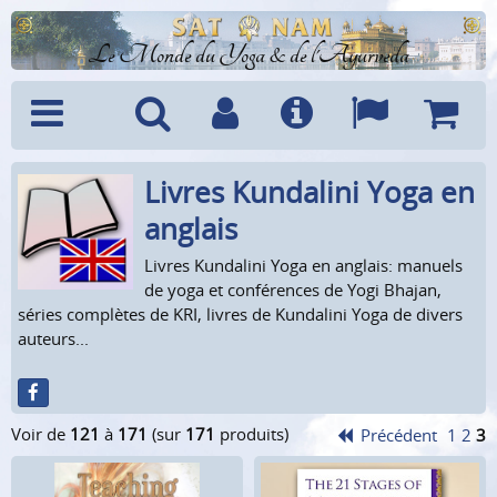
Le Monde du Yoga & de l'Ayurveda
Livres Kundalini Yoga en
Menu
Recherche
Compte
Info
Langues
Panier
anglais
Livres Kundalini Yoga en anglais: manuels
de yoga et conférences de Yogi Bhajan,
séries complètes de KRI, livres de Kundalini Yoga de divers
auteurs...
Voir de
121
à
171
(sur
171
produits)
Précédent
1
2
3