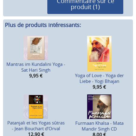
Commentaire sur ce
produit (1)
Plus de produits intéressants:
Mantras im Kundalini Yoga -
Sat Hari Singh
Yoga of Love - Yoga der
9,95
€
Liebe - Yogi Bhajan
9,95
€
Patanjali et les Yogas sûtras
Furmaan Khalsa - Mata
- Jean Bouchart d’Orval
Mandir Singh CD
12,90
€
8,00
€