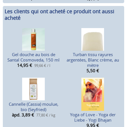
Les clients qui ont acheté ce produit ont aussi
acheté
Gel douche au bois de
Turban tissu rayures
Santal Cosmoveda, 150 ml
argentées, Blanc crème, au
14,95
€
mètre
99,66 € / l
5,50
€
Cannelle (Cassia) moulue,
bio (Seyfried)
Yoga of Love - Yoga der
àpd. 3,89
€
77,80 € / kg
Liebe - Yogi Bhajan
9,95
€