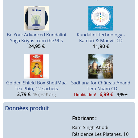
Be You: Advanced Kundalini
Kundalini Technology -
Yoga Kriyas from the 90s
Kamari & Manvir CD
24,95
€
11,90
€
Golden Shield Box ShotiMaa
Sadhana for Château Anand
Tea Pbio, 12 sachets
- Tera Naam CD
3,79
€
6,99
€
157,92 € / kg
Liquidation!
9,95 €
Données produit
Fabricant :
Ram Singh Ahodi
Résidence Les Platanes, 10