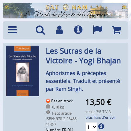
Le Monde du Yoga & de l'Ayurveda
Menu
Recherche
Compte
Info
Langues
Panier
Les Sutras de la
Victoire - Yogi Bhajan
Aphorismes & préceptes
essentiels. Traduit et présenté
par Ram Singh.
13,50
€
Pas en stock
0,18 kg
inclus 7% T.V.A.
Petit article
plus frais d'envoi
ISBN: 978-2-95453-
41-0-7
Numéro: FR-011