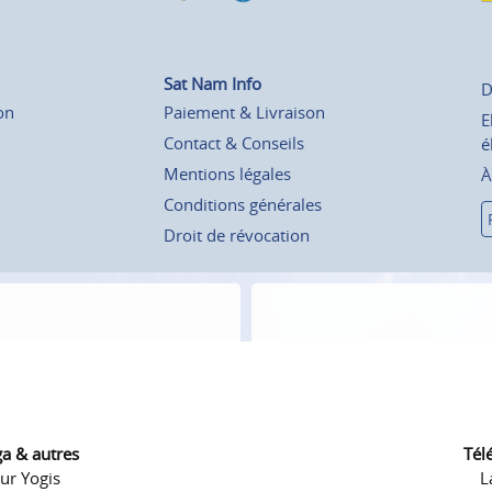
Sat Nam Info
D
on
Paiement & Livraison
E
Contact & Conseils
é
Mentions légales
À
Conditions générales
Droit de révocation
ga & autres
Tél
ur Yogis
L