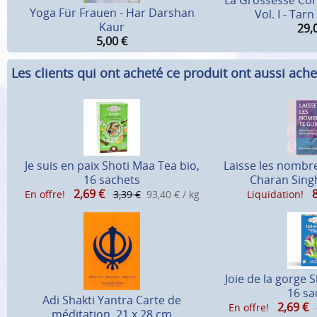
La Grossesse Con
Yoga Für Frauen - Har Darshan
Vol. I - Tar
Kaur
29,
5,00
€
Les clients qui ont acheté ce produit ont aussi ache
Je suis en paix Shoti Maa Tea bio,
Laisse les nombre
16 sachets
Charan Sing
2,69
€
En offre!
3,39 €
93,40 € / kg
Liquidation!
Joie de la gorge 
16 sa
Adi Shakti Yantra Carte de
2,69
€
En offre!
méditation, 21 x 28 cm