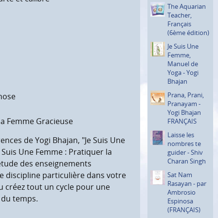
The Aquarian
Teacher,
Français
(6ème édition)
Je Suis Une
Femme,
Manuel de
s
Yoga - Yogi
Bhajan
Prana, Prani,
chose
Pranayam -
Yogi Bhajan
t la Femme Gracieuse
FRANÇAIS
Laisse les
nces de Yogi Bhajan, "Je Suis Une
nombres te
e Suis Une Femme : Pratiquer la
guider - Shiv
Charan Singh
e étude des enseignements
discipline particulière dans votre
Sat Nam
Rasayan - par
ou créez tout un cycle pour une
Ambrosio
 du temps.
Espinosa
(FRANÇAIS)