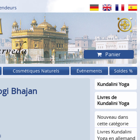
endeurs
rveda
Panier
Cosmétiques Naturels
Événements
Soldes %
Kundalini Yoga
ogi Bhajan
Livres de
Kundalini Yoga
Nouveau dans
cette catégorie
Livres Kundalini
i
Yoga en allemand