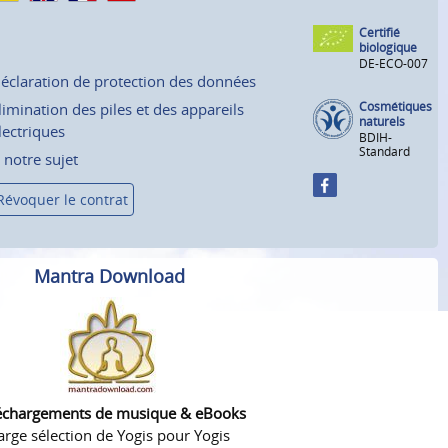
Certifié
biologique
DE-ECO-007
éclaration de protection des données
Cosmétiques
limination des piles et des appareils
naturels
lectriques
BDIH-
Standard
 notre sujet
Révoquer le contrat
Mantra Download
échargements de musique & eBooks
arge sélection de Yogis pour Yogis