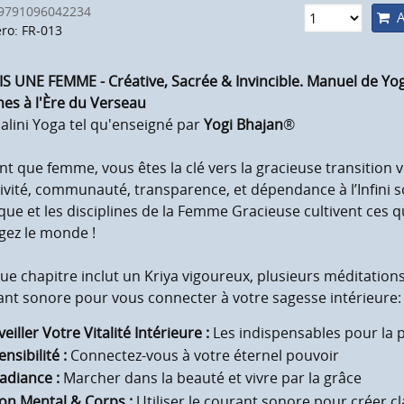
9791096042234
A
o: FR-013
IS UNE FEMME - Créative, Sacrée & Invincible. Manuel de Yog
es à l'Ère du Verseau
lini Yoga tel qu'enseigné par
Yogi Bhajan
®
nt que femme, vous êtes la clé vers la gracieuse transition v
ivité, communauté, transparence, et dépendance à l’Infini s
que et les disciplines de la Femme Gracieuse cultivent ces q
gez le monde !
e chapitre inclut un Kriya vigoureux, plusieurs méditation
nt sonore pour vous connecter à votre sagesse intérieure:
veiller Votre Vitalité Intérieure :
Les indispensables pour la 
ensibilité :
Connectez-vous à votre éternel pouvoir
adiance :
Marcher dans la beauté et vivre par la grâce
on Mental & Corps :
Utiliser le courant sonore pour créer cla