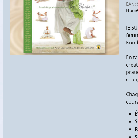
EAN:
Numér
JE SU
femm
Kunda
En ta
créat
prati
chan
Chaqu
coura
É
S
R
S