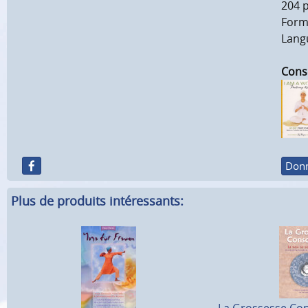
204 
Forma
Langu
Conse
Donn
Plus de produits intéressants: