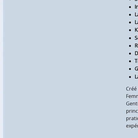
I
L
L
K
S
R
D
T
G
L
Créé
Femme
Genti
princ
prati
expé