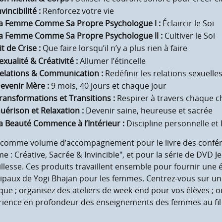
nvincibilité :
Renforcez votre vie
a Femme Comme Sa Propre Psychologue l :
Éclaircir le Soi
a Femme Comme Sa Propre Psychologue ll :
Cultiver le Soi
it de Crise :
Que faire lorsqu’il n’y a plus rien à faire
exualité & Créativité :
Allumer l’étincelle
elations & Communication :
Redéfinir les relations sexuelle
evenir Mère :
9 mois, 40 jours et chaque jour
ransformations et Transitions :
Respirer à travers chaque 
uérison et Relaxation :
Devenir saine, heureuse et sacrée
a Beauté Commence à l’Intérieur :
Discipline personnelle e
 comme volume d’accompagnement pour le livre des confére
 : Créative, Sacrée & Invincible", et pour la série de DVD J
llesse. Ces produits travaillent ensemble pour fournir un
ipaux de Yogi Bhajan pour les femmes. Centrez-vous sur une 
que ; organisez des ateliers de week-end pour vos élèves ; 
rience en profondeur des enseignements des femmes au fil