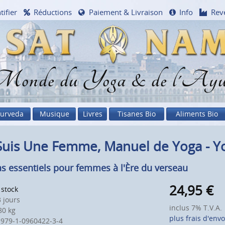
tifier
Réductions
Paiement & Livraison
Info
Rev
onde du Yoga & de l'Ayu
urveda
Musique
Livres
Tisanes Bio
Aliments Bio
Suis Une Femme, Manuel de Yoga - Y
as essentiels pour femmes à l'Ère du verseau
24,95
€
 stock
 jours
inclus 7% T.V.A.
0 kg
plus frais d'envo
 979-1-0960422-3-4