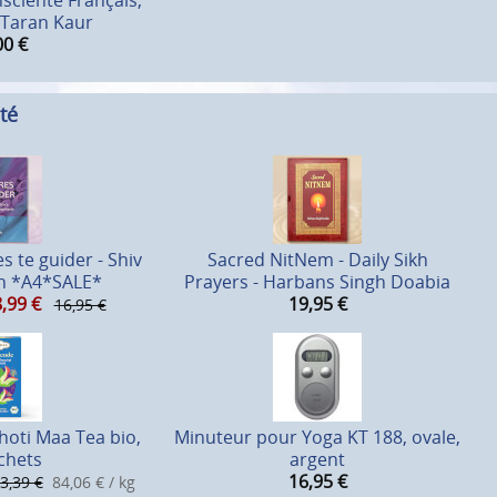
sciente Français,
n Taran Kaur
00
€
té
s te guider - Shiv
Sacred NitNem - Daily Sikh
h *A4*SALE*
Prayers - Harbans Singh Doabia
8,99
€
19,95
€
16,95 €
Shoti Maa Tea bio,
Minuteur pour Yoga KT 188, ovale,
chets
argent
16,95
€
3,39 €
84,06 € / kg