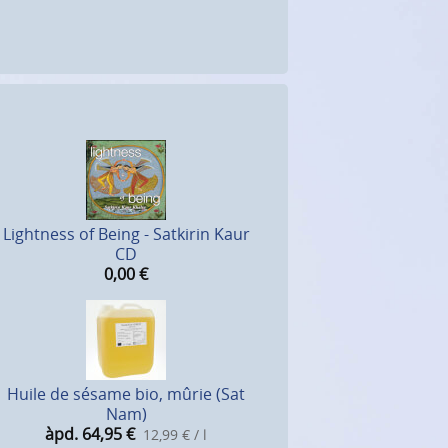
Lightness of Being - Satkirin Kaur
CD
0,00
€
Huile de sésame bio, mûrie (Sat
Nam)
àpd. 64,95
€
12,99 € / l