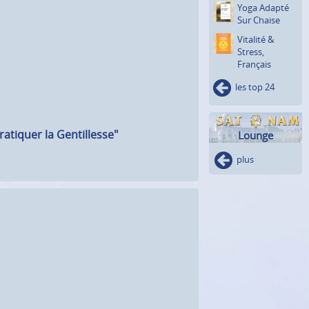
Yoga Adapté
Sur Chaise
Vitalité &
Stress,
Français
les top 24
atiquer la Gentillesse"
Lounge
plus