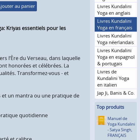
jouter au panier
Livres Kundalini
Yoga en anglais
Livres Kundalini
Yoga en français
a: Kriyas essentiels pour les
Livres Kundalini
Yoga néerlandais
Livres Kundalini
Yoga en espagnol
ers l’Ère du Verseau, dans laquelle
& portugais
ont honorées et célébrées. La
Livres de
ualités. Transformez-vous - et
Kundalini Yoga
en italien
Jap Ji, Banis & Co.
s et un mantra ou une pratique de
Top produits
pratique quotidienne
Manuel de
Yoga Kundalini
- Satya Singh,
FRANÇAIS
rté et calibre