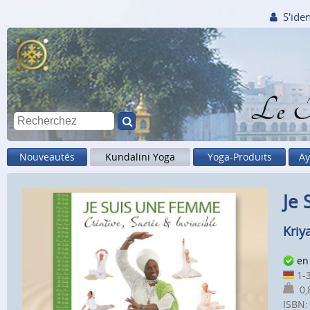
S'iden
Le M
Nouveautés
Kundalini Yoga
Yoga-Produits
Ay
Je 
Kriy
en
1-3
0,8
ISBN: