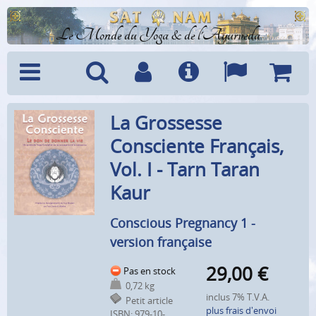
Le Monde du Yoga & de l'Ayurveda
Menu
Recherche
Compte
Info
Langues
Panier
La Grossesse
Consciente Français,
Vol. I - Tarn Taran
Kaur
Conscious Pregnancy 1 -
version française
29,00
€
Pas en stock
0,72 kg
inclus 7% T.V.A.
Petit article
plus frais d'envoi
ISBN: 979-10-