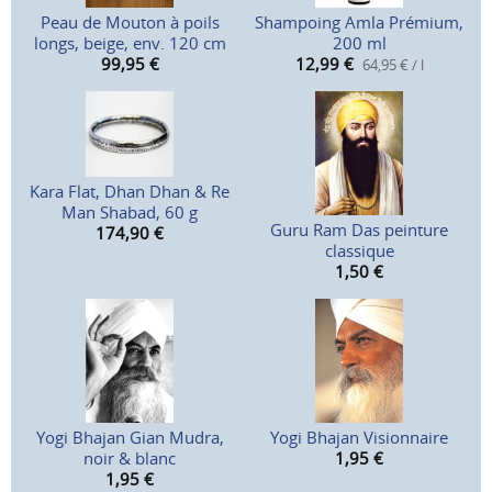
Peau de Mouton à poils
Shampoing Amla Prémium,
longs, beige, env. 120 cm
200 ml
99,95
€
12,99
€
64,95 € / l
Kara Flat, Dhan Dhan & Re
Man Shabad, 60 g
Guru Ram Das peinture
174,90
€
classique
1,50
€
Yogi Bhajan Gian Mudra,
Yogi Bhajan Visionnaire
noir & blanc
1,95
€
1,95
€