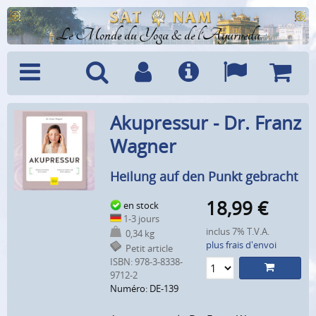
Le Monde du Yoga & de l'Ayurveda
Menu
Recherche
Compte
Info
Langues
Panier
Akupressur - Dr. Franz
Wagner
Heilung auf den Punkt gebracht
18,99
€
en stock
1-3 jours
inclus 7% T.V.A.
0,34 kg
plus frais d'envoi
Petit article
ISBN: 978-3-8338-
9712-2
Numéro: DE-139