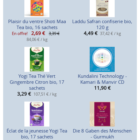
Plaisir du ventre Shoti Maa
Laddu Safran confiserie bio,
Tea bio, 16 sachets
120 g
2,69
€
4,49
€
En offre!
3,39 €
37,42 € / kg
84,06 € / kg
Yogi Tea Thé Vert
Kundalini Technology -
Gingembre Citron bio, 17
Kamari & Manvir CD
sachets
11,90
€
3,29
€
107,51 € / kg
Éclat de la jeunesse Yogi Tea
Die 8 Gaben des Menschen
bio, 17 sachets
- Gurmukh