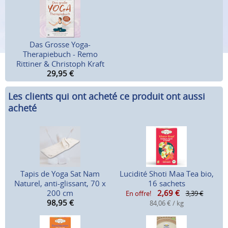
Das Grosse Yoga-
Therapiebuch - Remo
Rittiner & Christoph Kraft
29,95
€
Les clients qui ont acheté ce produit ont aussi
acheté
Tapis de Yoga Sat Nam
Lucidité Shoti Maa Tea bio,
Naturel, anti-glissant, 70 x
16 sachets
200 cm
2,69
€
En offre!
3,39 €
98,95
€
84,06 € / kg