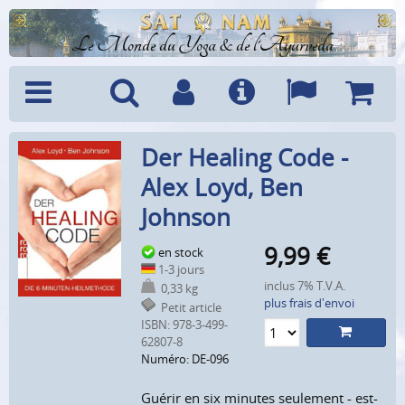
Le Monde du Yoga & de l'Ayurveda
Menu
Recherche
Compte
Info
Langues
Panier
Der Healing Code -
Alex Loyd, Ben
Johnson
9,99
€
en stock
1-3 jours
inclus 7% T.V.A.
0,33 kg
plus frais d'envoi
Petit article
ISBN: 978-3-499-
62807-8
Numéro: DE-096
Guérir en six minutes seulement - est-