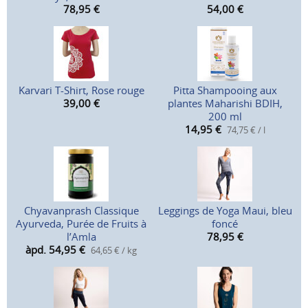
78,95
€
54,00
€
Karvari T-Shirt, Rose rouge
Pitta Shampooing aux
39,00
€
plantes Maharishi BDIH,
200 ml
14,95
€
74,75 € / l
Chyavanprash Classique
Leggings de Yoga Maui, bleu
Ayurveda, Purée de Fruits à
foncé
l’Amla
78,95
€
àpd. 54,95
€
64,65 € / kg