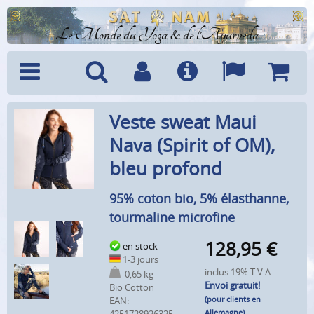
Le Monde du Yoga & de l'Ayurveda
Menu
Recherche
Compte
Info
Langues
Panier
Veste sweat Maui
Nava (Spirit of OM),
bleu profond
95% coton bio, 5% élasthanne,
tourmaline microfine
128,95
€
en stock
1-3 jours
inclus 19% T.V.A.
0,65 kg
Envoi gratuit!
Bio Cotton
(pour clients en
EAN:
Allemagne)