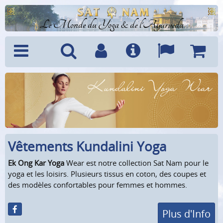
Le Monde du Yoga & de l'Ayurveda
Menu
Recherche
Compte
Info
Langues
Panier
Vêtements Kundalini Yoga
Ek Ong Kar Yoga
Wear est notre collection Sat Nam pour le
yoga et les loisirs. Plusieurs tissus en coton, des coupes et
des modèles confortables pour femmes et hommes.
Plus d'Info