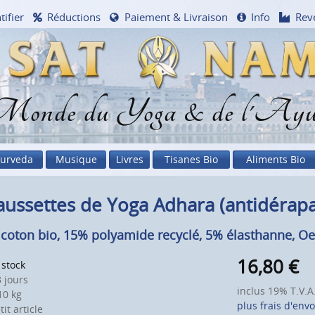
tifier
Réductions
Paiement & Livraison
Info
Rev
onde du Yoga & de l'Ayu
urveda
Musique
Livres
Tisanes Bio
Aliments Bio
ussettes de Yoga Adhara (antidérapan
coton bio, 15% polyamide recyclé, 5% élasthanne, Oe
16,80
€
 stock
 jours
inclus 19% T.V.A
0 kg
plus frais d'envo
it article