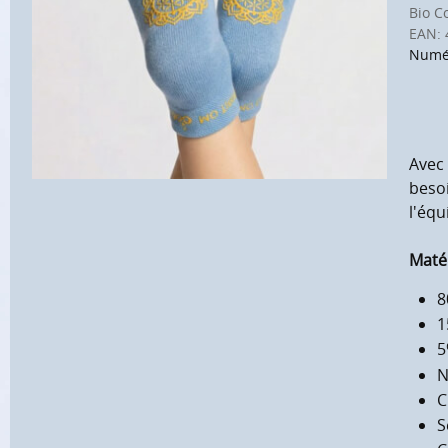
Bio C
EAN:
Numér
Avec
besoi
l'équ
Matér
8
1
5
N
C
S