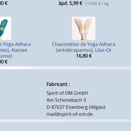
80
€
àpd. 5,99
€
119,80 € / kg
e Yoga Adhara
Chaussettes de Yoga Adhara
tes), Alatsee
(antidérapantes), Lilas-Or
uoise)
16,80
€
80
€
Fabricant :
Spirit of OM GmbH
Am Schönebach 9
D-87637 Eisenberg (Allgäu)
mail@spirit-of-om.de