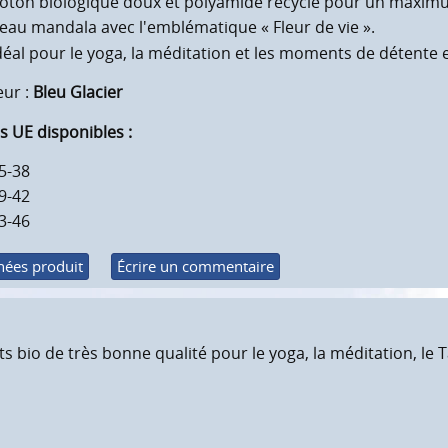
oton biologique doux et polyamide recyclé pour un maximum
eau mandala avec l'emblématique « Fleur de vie ».
déal pour le yoga, la méditation et les moments de détente e
eur :
Bleu Glacier
es UE disponibles :
5-38
9-42
3-46
ées produit
Écrire un commentaire
bio de très bonne qualité pour le yoga, la méditation, le Tai C