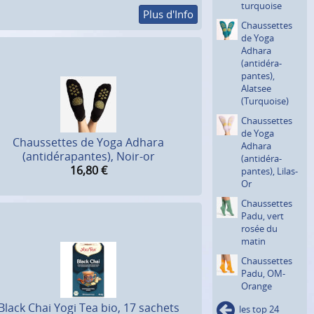
turquoise
Plus d'Info
Chausset­tes
de Yoga
Adhara
(antidéra­
pantes),
Alatsee
(Turquoi­se)
Chausset­tes
de Yoga
Chaussettes de Yoga Adhara
Adhara
(antidérapantes), Noir-or
(antidéra­
16,80
€
pantes), Lilas-
Or
Chausset­tes
Padu, vert
rosée du
matin
Chausset­tes
Padu, OM-
Orange
Black Chai Yogi Tea bio, 17 sachets
les top 24