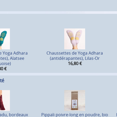
e Yoga Adhara
Chaussettes de Yoga Adhara
tes), Alatsee
(antidérapantes), Lilas-Or
uoise)
16,80
€
80
€
té
adu, bordeaux
Pippali poivre-long en poudre, bio