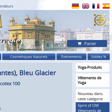
endeurs
rveda
Panier
Cosmétiques Naturels
Événements
Soldes %
Yoga-Produits
tes), Bleu Glacier
Vêtements de
Yoga
cotex 100
Nouveau dans
cette catégorie
.
Spirit of OM
i
Vêtements de