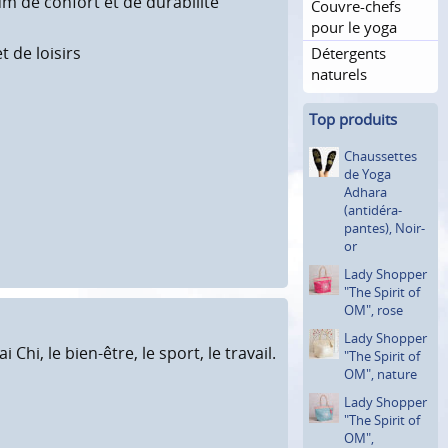
 de confort et de durabilité
Couvre-chefs
pour le yoga
t de loisirs
Détergents
naturels
Top produits
Chausset­tes
de Yoga
Adhara
(antidéra­
pantes), Noir-
or
Lady Shopper
"The Spirit of
OM", rose
Lady Shopper
hi, le bien-être, le sport, le travail.
"The Spirit of
OM", nature
Lady Shopper
"The Spirit of
OM",