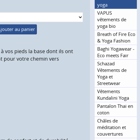
yoga
VAPUS
vêtements de
yoga bio
jouter au panier
Breath of Fire Eco
& Yoga Fashion
Baghi Yogawear -
 à vos pieds la base dont ils ont
Eco meets Fair
nt pour votre chemin vers
Schazad
Vêtements de
Yoga et
Streetwear
Vêtements
Kundalini Yoga
Pantalon Thai en
coton
Châles de
méditation et
couvertures