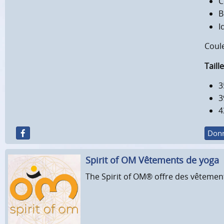
C
B
I
Coul
Taill
3
3
4
Donn
Spirit of OM Vêtements de yoga
The Spirit of OM® offre des vêtements 