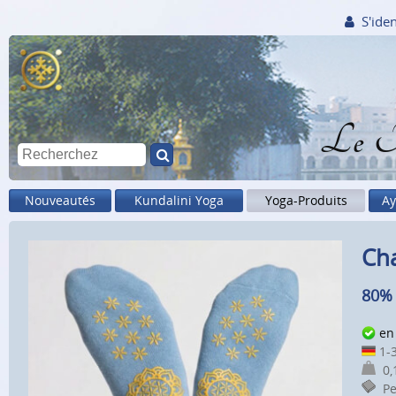
S'iden
Le M
Nouveautés
Kundalini Yoga
Yoga-Produits
Ay
Cha
80% 
en
1-3
0,1
Pet