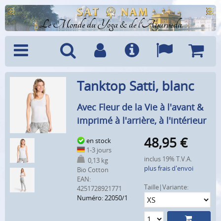
Le Monde du Yoga & de l'Ayurveda
Menu
Recherche
Compte
Info
Langues
Panier
Tanktop Satti, blanc
Avec Fleur de la Vie à l'avant &
imprimé à l'arrière, à l'intérieur
48,95
€
en stock
1-3 jours
inclus 19% T.V.A.
0,13 kg
plus frais d'envoi
Bio Cotton
EAN:
Taille|Variante:
4251728921771
Numéro: 22050/1