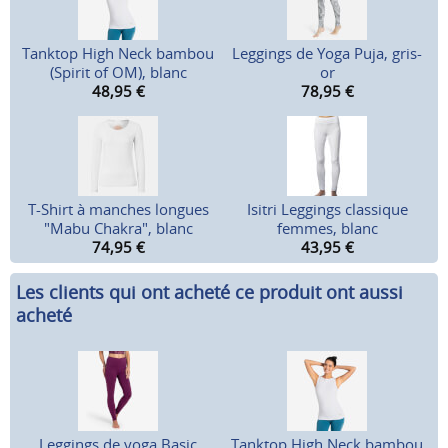
Tanktop High Neck bambou
Leggings de Yoga Puja, gris-
(Spirit of OM), blanc
or
48,95
€
78,95
€
T-Shirt à manches longues
Isitri Leggings classique
"Mabu Chakra", blanc
femmes, blanc
74,95
€
43,95
€
Les clients qui ont acheté ce produit ont aussi
acheté
Leggings de yoga Basic
Tanktop High Neck bambou