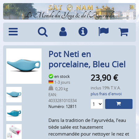
Le Monde du Yoga & de l'Ayurveda
Menu
Recherche
Compte
Info
Langues
Panier
Pot Neti en
porcelaine, Bleu Ciel
23,90
€
en stock
1-3 jours
inclus 19% T.V.A.
0,20 kg
plus frais d'envoi
EAN:
4033281010334
Numéro: 12811
Dans la tradition de l’ayurvéda, l’eau
tiède salée est hautement
recommandée pour nettoyer le nez et