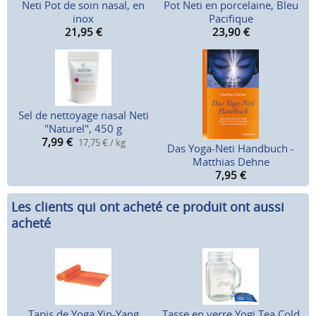
Neti Pot de soin nasal, en
Pot Neti en porcelaine, Bleu
inox
Pacifique
21,95
€
23,90
€
Sel de nettoyage nasal Neti
"Naturel", 450 g
7,99
€
17,75 € / kg
Das Yoga-Neti Handbuch -
Matthias Dehne
7,95
€
Les clients qui ont acheté ce produit ont aussi
acheté
Tapis de Yoga Yin-Yang
Tasse en verre Yogi Tea Cold