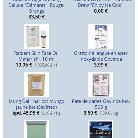
Deluxe "Éléments", Rouge-
Brew "Enjoy Ice Cold"
Orange
0,00
€
33,50
€
Radiant Skin Face Oil
Grattoir à langue en acier
Maharishi, 10 ml
inoxydable Govinda
19,95
€
3,99
€
1.995,00 € / l
Mung Dal - haricot mungo
Pâte de dattes Govinda bio,
jaune bio (Seyfried)
500 g
àpd. 45,95
€
3,69
€
9,19 € / kg
7,38 € / kg