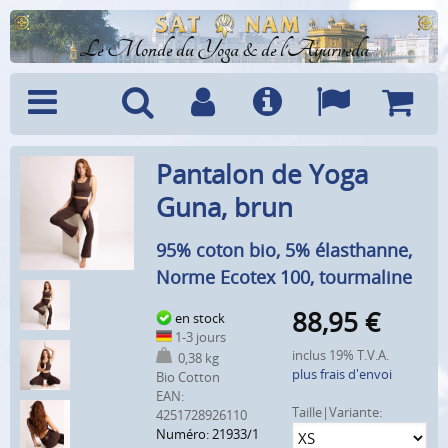
Le Monde du Yoga & de l'Ayurveda
Menu
Recherche
Compte
Info
Langues
Panier
Pantalon de Yoga
Guna, brun
95% coton bio, 5% élasthanne,
Norme Ecotex 100, tourmaline
88,95
€
en stock
1-3 jours
inclus 19% T.V.A.
0,38 kg
plus frais d'envoi
Bio Cotton
EAN:
Taille|Variante:
4251728926110
Numéro: 21933/1