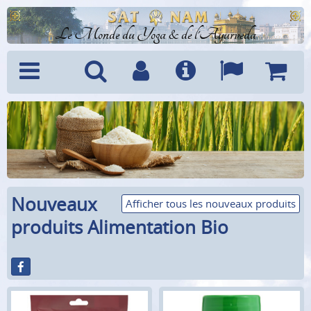
Le Monde du Yoga & de l'Ayurveda
Menu
Recherche
Compte
Info
Langues
Panier
Nouveaux
Afficher tous les nouveaux produits
produits Alimentation Bio