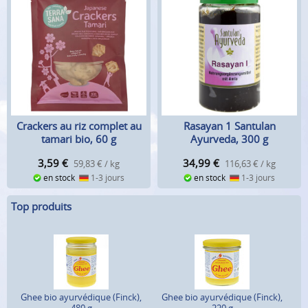
Crackers au riz complet au
Rasayan 1 Santulan
tamari bio, 60 g
Ayurveda, 300 g
3,59
€
34,99
€
59,83 € / kg
116,63 € / kg
en stock
1-3 jours
en stock
1-3 jours
Top produits
Ghee bio ayurvédique (Finck),
Ghee bio ayurvédique (Finck),
480 g
220 g