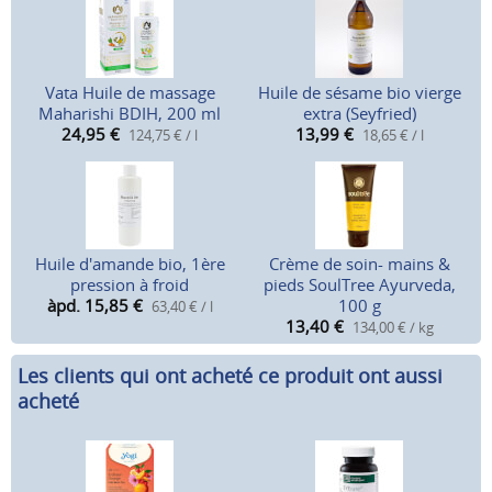
Vata Huile de massage
Huile de sésame bio vierge
Maharishi BDIH, 200 ml
extra (Seyfried)
24,95
€
13,99
€
124,75 € / l
18,65 € / l
Huile d'amande bio, 1ère
Crème de soin- mains &
pression à froid
pieds SoulTree Ayurveda,
àpd. 15,85
€
100 g
63,40 € / l
13,40
€
134,00 € / kg
Les clients qui ont acheté ce produit ont aussi
acheté