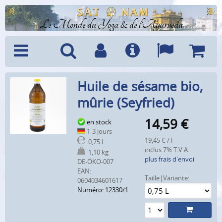
Le Monde du Yoga & de l'Ayurveda
Menu
Recherche
Compte
Info
Langues
Panier
Huile de sésame bio,
mûrie (Seyfried)
14,59
€
en stock
1-3 jours
19,45 € / l
0,75 l
inclus 7% T.V.A.
1,10 kg
plus frais d'envoi
DE-ÖKO-007
EAN:
Taille|Variante:
0604034601617
Numéro: 12330/1