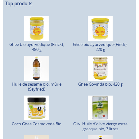
Top produits
Ghee bio ayurvédique (Finck),
Ghee bio ayurvédique (Finck),
480 g
220 g
Huile de sésame bio, mûrie
Ghee Govinda bio, 420 g
(Seyfried)
Coco Ghee Cosmoveda Bio
Olivi Huile d'olive vierge extra
grecque bio, 3 litres