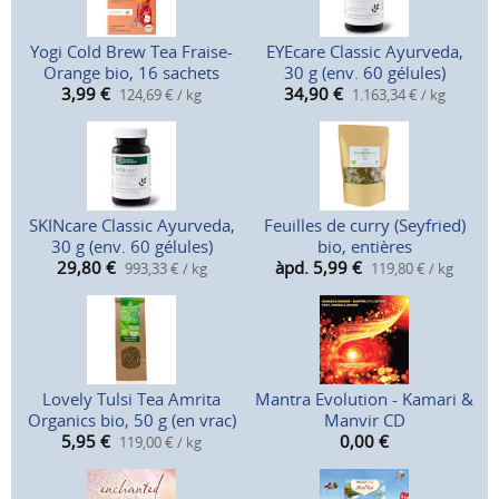
Yogi Cold Brew Tea Fraise-
EYEcare Classic Ayurveda,
Orange bio, 16 sachets
30 g (env. 60 gélules)
3,99
€
34,90
€
124,69 € / kg
1.163,34 € / kg
SKINcare Classic Ayurveda,
Feuilles de curry (Seyfried)
30 g (env. 60 gélules)
bio, entières
29,80
€
àpd. 5,99
€
993,33 € / kg
119,80 € / kg
Lovely Tulsi Tea Amrita
Mantra Evolution - Kamari &
Organics bio, 50 g (en vrac)
Manvir CD
5,95
€
0,00
€
119,00 € / kg