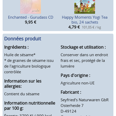
Enchanted - Gurudass CD
Happy Moments Yogi Tea
9,95
€
bio, 24 sachets
4,79
€
101,05 € / kg
Données produit
Ingrédients :
Stockage et utilisation :
Huile de sésame*
Conserver dans un endroit
* de graines de sésame issu
frais et sec, protégé de la
de l'agriculture biologique
lumière
contrôlée
Pays d'origine :
Information sur les
Agriculture non-UE
allergies:
Fabricant :
Contient du sésame
Seyfried's Naturwaren GbR
Information nutritionnelle
Osterheide 7
par 100 g:
D-49124
Énergie: 3700 KJ / 900 kcal