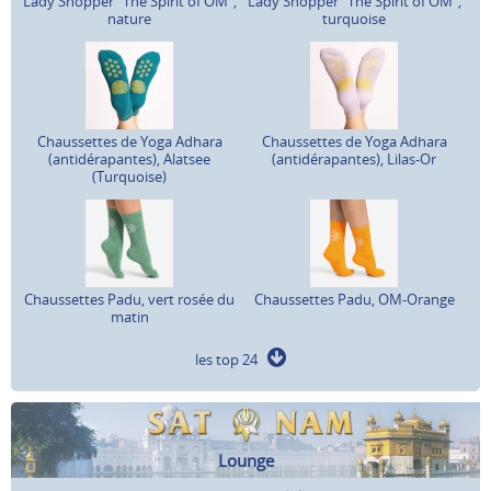
Lady Shopper "The Spirit of OM",
Lady Shopper "The Spirit of OM",
nature
turquoise
Chaussettes de Yoga Adhara
Chaussettes de Yoga Adhara
(antidérapantes), Alatsee
(antidérapantes), Lilas-Or
(Turquoise)
Chaussettes Padu, vert rosée du
Chaussettes Padu, OM-Orange
matin
les top 24
Lounge