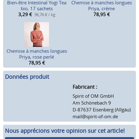
Bien-être Intestinal Yogi Tea
Chemise à manches longues
bio, 17 sachets
Priya, créme
3,29
€
78,95
€
96,76 € / kg
Chemise à manches longues
Priya, rose perlé
78,95
€
Données produit
Fabricant :
Spirit of OM GmbH
Am Schönebach 9
D-87637 Eisenberg (Allgäu)
mail@spirit-of-om.de
Nous apprécions votre opinion sur cet article!