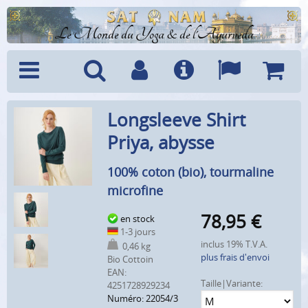
Le Monde du Yoga & de l'Ayurveda
Menu
Recherche
Compte
Info
Langues
Panier
Longsleeve Shirt
Priya, abysse
100% coton (bio), tourmaline
microfine
78,95
€
en stock
1-3 jours
inclus 19% T.V.A.
0,46 kg
plus frais d'envoi
Bio Cottoin
EAN:
Taille|Variante:
4251728929234
Numéro: 22054/3