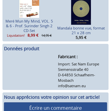
Meré Mun My Mind, VOL. 5
& 6 - Prof. Surinder Singh 2
Mandala bonne vue, format
CD-Set
21 x 28 cm
8,99
€
Liquidation!
14,95 €
5,95
€
Données produit
Fabricant :
Import: Sat Nam Europe
Siemensstraße 40
D-64850 Schaafheim-
Mosbach
info@satnam.eu
Nous apprécions votre opinion sur cet article!
Écrire un commentaire