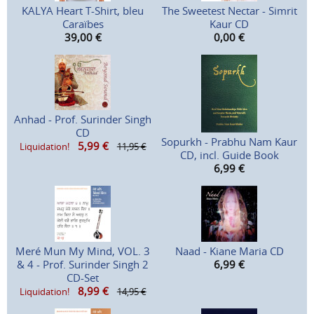
KALYA Heart T-Shirt, bleu
The Sweetest Nectar - Simrit
Caraïbes
Kaur CD
39,00
€
0,00
€
Anhad - Prof. Surinder Singh
CD
Sopurkh - Prabhu Nam Kaur
5,99
€
Liquidation!
11,95 €
CD, incl. Guide Book
6,99
€
Meré Mun My Mind, VOL. 3
Naad - Kiane Maria CD
& 4 - Prof. Surinder Singh 2
6,99
€
CD-Set
8,99
€
Liquidation!
14,95 €