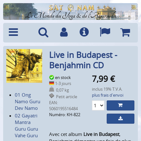
Le Monde du Yoga & de l'Ayurveda
Menu
Recherche
Compte
Info
Langues
Panier
Live in Budapest -
Benjahmin CD
7,99
€
en stock
1-3 jours
inclus 19% T.V.A.
0,07 kg
01 Ong
plus frais d'envoi
Petit article
Namo Guru
EAN:
Dev Namo
5060195516484
Numéro: KH-822
02 Gayatri
Mantra
Guru Guru
Avec cet album
Live in Budapest
,
Vahe Guru