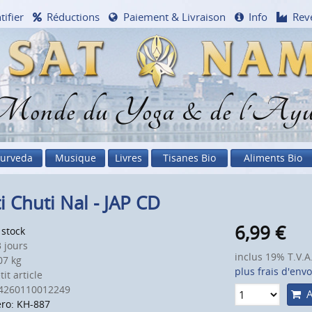
tifier
Réductions
Paiement & Livraison
Info
Rev
onde du Yoga & de l'Ayu
urveda
Musique
Livres
Tisanes Bio
Aliments Bio
i Chuti Nal - JAP CD
6,99
€
 stock
 jours
inclus 19% T.V.A
7 kg
plus frais d'envo
it article
4260110012249
A
ro: KH-887