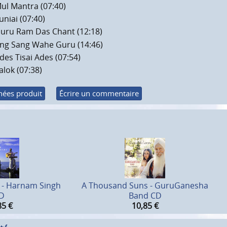
ul Mantra (07:40)
uniai (07:40)
uru Ram Das Chant (12:18)
ng Sang Wahe Guru (14:46)
des Tisai Ades (07:54)
alok (07:38)
ées produit
Écrire un commentaire
t - Harnam Singh
A Thousand Suns - GuruGanesha
D
Band CD
85
€
10,85
€