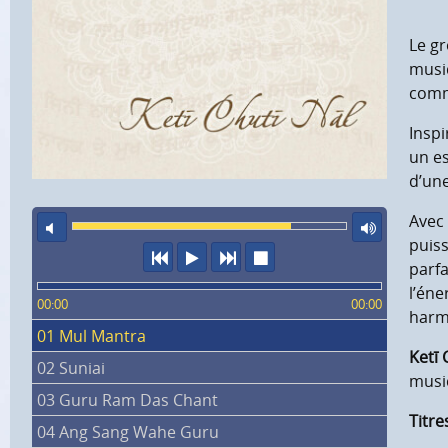
Le g
musiq
comm
Inspi
un es
d’une
Avec
son éteint
volu
puiss
précédent
écouter
suivant
arrêter
parfa
l’éne
00:00
00:00
harmo
01 Mul Mantra
Ketī 
02 Suniai
music
03 Guru Ram Das Chant
Titre
04 Ang Sang Wahe Guru