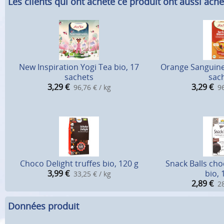
Les clients qui ont acheté ce produit ont aussi ache
New Inspiration Yogi Tea bio, 17
Orange Sanguine 
sachets
sac
3,29
€
3,29
€
96,76 € / kg
96
Choco Delight truffes bio, 120 g
Snack Balls ch
3,99
€
bio, 
33,25 € / kg
2,89
€
28
Données produit