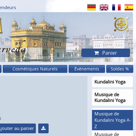
endeurs
rveda
Panier
Cosmétiques Naturels
Événements
Soldes %
Kundalini Yoga
Musique de
Kundalini Yoga
.
Musique de
i
Kundalini Yoga A-
Z
jouter au panier
Musique de