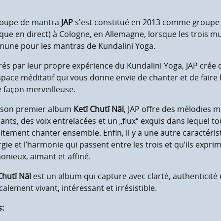
roupe de mantra
JAP
s'est constitué en 2013 comme groupe
ue en direct) à Cologne, en Allemagne, lorsque les trois m
une pour les mantras de Kundalini Yoga.
rés par leur propre expérience du Kundalini Yoga, JAP crée
pace méditatif qui vous donne envie de chanter et de faire
 façon merveilleuse.
 son premier album
Ketī Chutī Nāl
, JAP offre des mélodies 
me maximum
ants, des voix entrelacées et un „flux“ exquis dans lequel t
itement chanter ensemble. Enfin, il y a une autre caractéris
rgie et l’harmonie qui passent entre les trois et qu’ils exprim
nieux, aimant et affiné.
Chutī Nāl
est un album qui capture avec clarté, authenticité 
alement vivant, intéressant et irrésistible.
s: