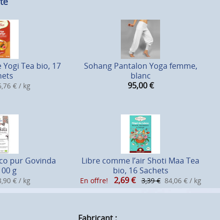
té
Yogi Tea bio, 17
Sohang Pantalon Yoga femme,
hets
blanc
95,00
€
,76 € / kg
oco pur Govinda
Libre comme l’air Shoti Maa Tea
100 g
bio, 16 Sachets
2,69
€
,90 € / kg
En offre!
3,39 €
84,06 € / kg
Fabricant :