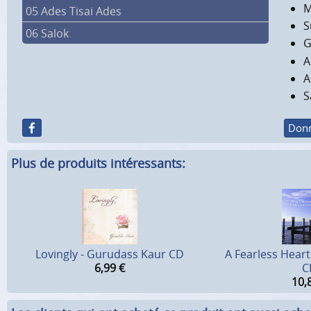
M
05 Ades Tisai Ades
S
06 Salok
G
A
A
S
Donn
Plus de produits intéressants:
Lovingly - Gurudass Kaur CD
A Fearless Hear
6,99
€
C
10,