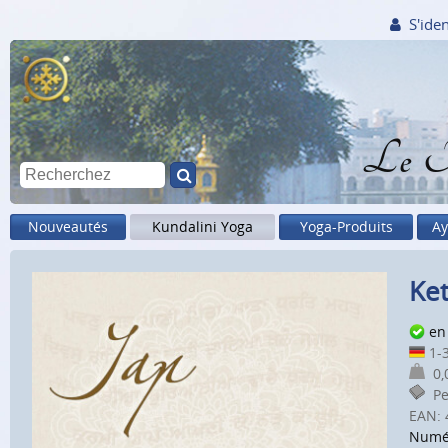
S'iden
Le M
Nouveautés
Kundalini Yoga
Yoga-Produits
Ay
Ket
en
1-3
0,0
Pet
EAN:
Numé