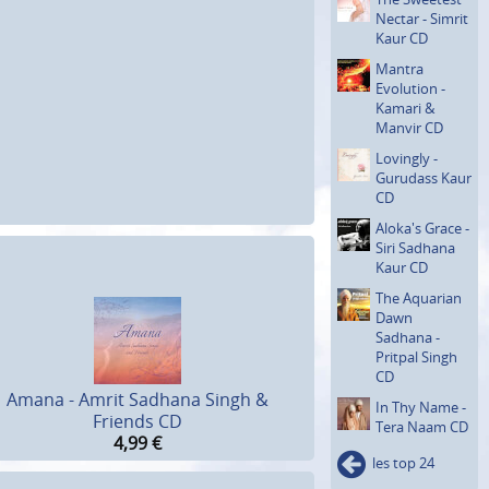
Nectar - Simrit
Kaur CD
Mantra
Evolution -
Kamari &
Manvir CD
Lovingly -
Gurudass Kaur
CD
Aloka's Grace -
Siri Sadhana
Kaur CD
The Aquarian
Dawn
Sadhana -
Pritpal Singh
CD
Amana - Amrit Sadhana Singh &
In Thy Name -
Friends CD
Tera Naam CD
4,99
€
les top 24