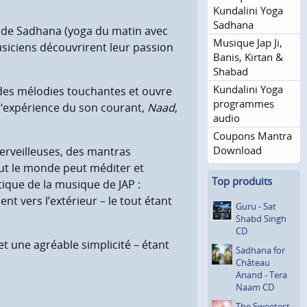
Kundalini Yoga
Sadhana
 de Sadhana (yoga du matin avec
Musique Jap Ji,
usiciens découvrirent leur passion
Banis, Kirtan &
Shabad
Kundalini Yoga
 des mélodies touchantes et ouvre
programmes
 l‘expérience du son courant,
Naad
,
audio
Coupons Mantra
Download
merveilleuses, des mantras
out le monde peut méditer et
Top produits
tique de la musique de JAP :
ent vers l’extérieur – le tout étant
Guru - Sat
Shabd Singh
CD
et une agréable simplicité – étant
Sadhana for
Château
Anand - Tera
Naam CD
The Sweetest