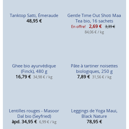
Tanktop Satti, Émeraude
Gentle Time Out Shoti Maa
48,95
€
Tea bio, 16 sachets
2,69
€
En offre!
3,39 €
84,06 € / kg
Ghee bio ayurvédique
Pâte à tartiner noisettes
(Finck), 480 g
biologiques, 250 g
16,79
€
7,89
€
34,98 € / kg
31,56 € / kg
Lentilles rouges - Masoor
Leggings de Yoga Maui,
Dal bio (Seyfried)
Black Nature
àpd. 34,95
€
78,95
€
6,99 € / kg