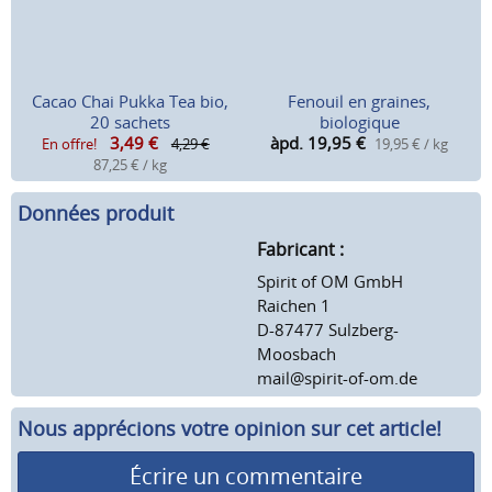
Cacao Chai Pukka Tea bio,
Fenouil en graines,
20 sachets
biologique
3,49
€
àpd. 19,95
€
En offre!
4,29 €
19,95 € / kg
87,25 € / kg
Données produit
Fabricant :
Spirit of OM GmbH
Raichen 1
D-87477 Sulzberg-
Moosbach
mail@spirit-of-om.de
Nous apprécions votre opinion sur cet article!
Écrire un commentaire