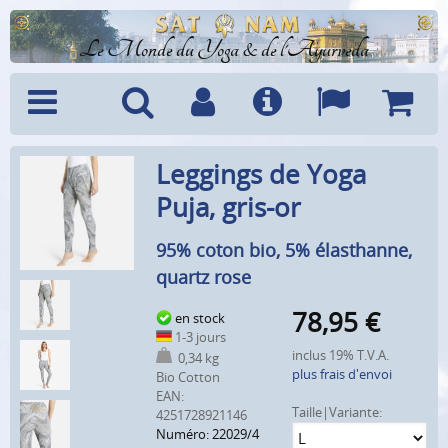
Le Monde du Yoga & de l'Ayurveda
Menu
Recherche
Compte
Info
Langues
Panier
Leggings de Yoga
Puja, gris-or
95% coton bio, 5% élasthanne,
quartz rose
78,95
€
en stock
1-3 jours
inclus 19% T.V.A.
0,34 kg
plus frais d'envoi
Bio Cotton
EAN:
Taille|Variante:
4251728921146
Numéro: 22029/4