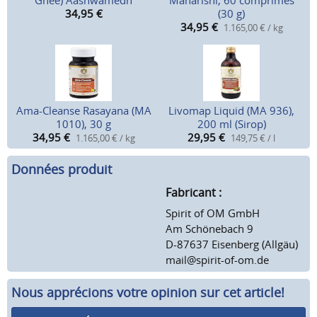
Ghee) Aashwamedh
Maharishi, 60 comprimés
34,95
€
(30 g)
34,95
€
1.165,00 € / kg
Ama-Cleanse Rasayana (MA
Livomap Liquid (MA 936),
1010), 30 g
200 ml (Sirop)
34,95
€
29,95
€
1.165,00 € / kg
149,75 € / l
Données produit
Fabricant :
Spirit of OM GmbH
Am Schönebach 9
D-87637 Eisenberg (Allgäu)
mail@spirit-of-om.de
Nous apprécions votre opinion sur cet article!