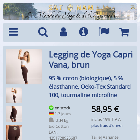
Le Monde du Yoga & de l'Ayurveda
Menu
Recherche
Compte
Info
Langues
Panier
Legging de Yoga Capri
Vana, brun
95 % coton (biologique), 5 %
élasthanne, Oeko-Tex Standard
100, tourmaline microfine
58,95
€
en stock
1-3 jours
inclus 19% T.V.A.
0,34 kg
plus frais d'envoi
Bio Cotton
EAN:
Taille|Variante:
4251728925687