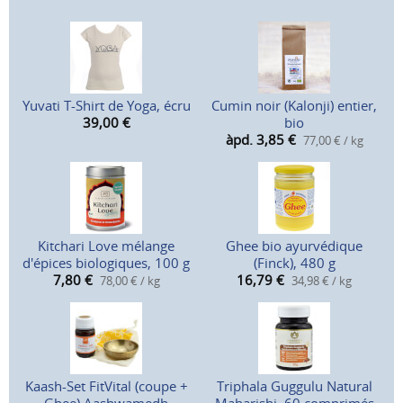
Yuvati T-Shirt de Yoga, écru
Cumin noir (Kalonji) entier,
39,00
€
bio
àpd. 3,85
€
77,00 € / kg
Kitchari Love mélange
Ghee bio ayurvédique
d'épices biologiques, 100 g
(Finck), 480 g
7,80
€
16,79
€
78,00 € / kg
34,98 € / kg
Kaash-Set FitVital (coupe +
Triphala Guggulu Natural