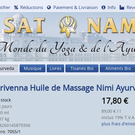
tifier
Réductions
Paiement & Livraison
Info
Rev
onde du Yoga & de l'Ayu
urveda
Musique
Livres
Tisanes Bio
Aliments Bio
rivenna Huile de Massage Nimi Ayur
17,80
€
 stock
 jours
89,00 € / l
0 ml
inclus 19% T.V.A
7 kg
plus frais d'envo
4260145875956
o: 7055/1