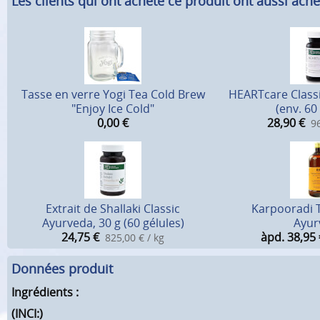
Les clients qui ont acheté ce produit ont aussi ache
Tasse en verre Yogi Tea Cold Brew
HEARTcare Classi
"Enjoy Ice Cold"
(env. 60
0,00
€
28,90
€
96
Extrait de Shallaki Classic
Karpooradi 
Ayurveda, 30 g (60 gélules)
Ayur
24,75
€
àpd. 38,95
825,00 € / kg
Données produit
Ingrédients :
(INCI:)