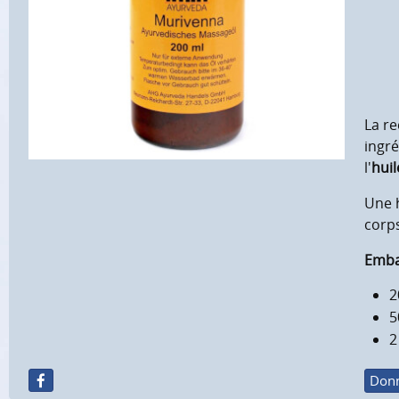
La re
ingré
l'
hui
Une h
corps
Embal
2
5
2
Donn