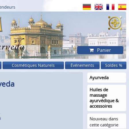
endeurs
rveda
Panier
Cosmétiques Naturels
Événements
Soldes %
Ayurveda
veda
Huiles de
massage
ayurvédique &
accessoires
.
i
Nouveau dans
cette catégorie