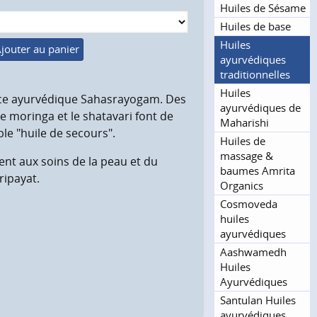
Huiles de Sésame
Huiles de base
Huiles
jouter au panier
ayurvédiques
tradition­nelles
Huiles
urce ayurvédique Sahasrayogam. Des
ayurvédiques de
 le moringa et le shatavari font de
Maharishi
ble "huile de secours".
Huiles de
massage &
nt aux soins de la peau et du
baumes Amrita
ripayat.
Organics
Cosmoveda
huiles
ayurvédiques
Aashwamedh
Huiles
Ayurvédiques
Santulan Huiles
ayurvédiques