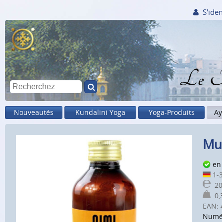
S'iden
Le M
Nouveautés
Kundalini Yoga
Yoga-Produits
Ay
Mu
en
1-3
20
0,3
EAN:
Numér