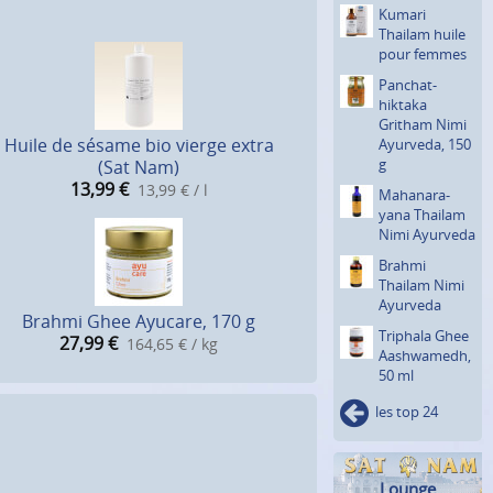
Kumari
Thailam huile
pour femmes
Panchat­
hiktaka
Gritham Nimi
Huile de sésame bio vierge extra
Ayurveda, 150
g
(Sat Nam)
13,99
€
13,99 € / l
Mahanara­
yana Thailam
Nimi Ayurveda
Brahmi
Thailam Nimi
Ayurveda
Brahmi Ghee Ayucare, 170 g
Triphala Ghee
27,99
€
164,65 € / kg
Aashwa­medh,
50 ml
les top 24
Lounge