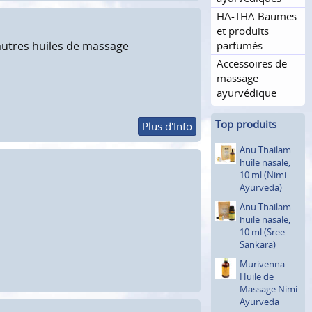
HA-THA Baumes
et produits
parfumés
 autres huiles de massage
Accessoires de
massage
ayurvédique
Top produits
Plus d'Info
Anu Thailam
huile nasale,
10 ml (Nimi
Ayurveda)
Anu Thailam
huile nasale,
10 ml (Sree
Sankara)
Murivenna
Huile de
Massage Nimi
Ayurveda