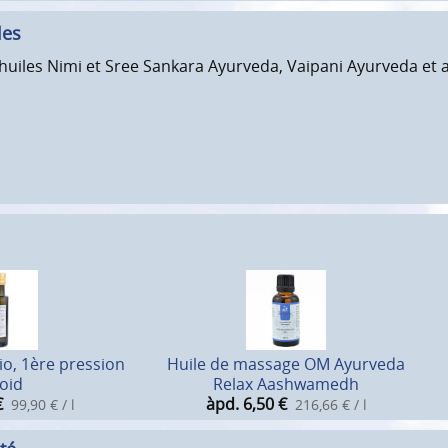
les
 huiles Nimi et Sree Sankara Ayurveda, Vaipani Ayurveda et
io, 1ère pression
Huile de massage OM Ayurveda
roid
Relax Aashwamedh
€
àpd. 6,50
€
99,90 € / l
216,66 € / l