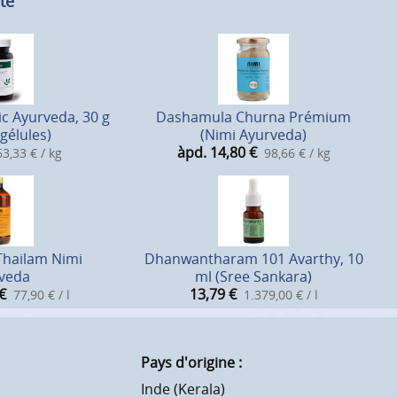
té
c Ayurveda, 30 g
Dashamula Churna Prémium
 gélules)
(Nimi Ayurveda)
àpd. 14,80
€
3,33 € / kg
98,66 € / kg
Thailam Nimi
Dhanwantharam 101 Avarthy, 10
veda
ml (Sree Sankara)
€
13,79
€
77,90 € / l
1.379,00 € / l
Pays d'origine :
Inde (Kerala)