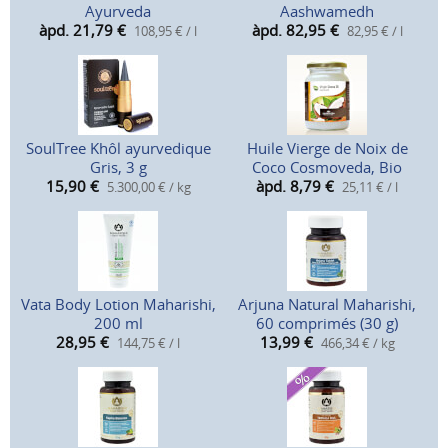
Ayurveda
Aashwamedh
àpd. 21,79
€
àpd. 82,95
€
108,95 € / l
82,95 € / l
SoulTree Khôl ayurvedique
Huile Vierge de Noix de
Gris, 3 g
Coco Cosmoveda, Bio
15,90
€
àpd. 8,79
€
5.300,00 € / kg
25,11 € / l
Vata Body Lotion Maharishi,
Arjuna Natural Maharishi,
200 ml
60 comprimés (30 g)
28,95
€
13,99
€
144,75 € / l
466,34 € / kg