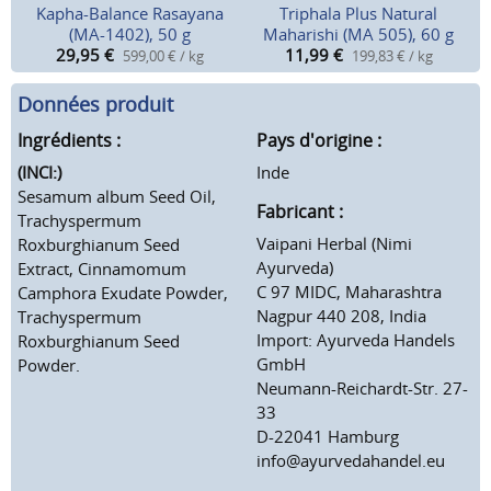
Kapha-Balance Rasayana
Triphala Plus Natural
(MA-1402), 50 g
Maharishi (MA 505), 60 g
29,95
€
11,99
€
599,00 € / kg
199,83 € / kg
Données produit
Ingrédients :
Pays d'origine :
(INCI:)
Inde
Sesamum album Seed Oil,
Fabricant :
Trachyspermum
Vaipani Herbal (Nimi
Roxburghianum Seed
Ayurveda)
Extract, Cinnamomum
C 97 MIDC, Maharashtra
Camphora Exudate Powder,
Nagpur 440 208, India
Trachyspermum
Import: Ayurveda Handels
Roxburghianum Seed
GmbH
Powder.
Neumann-Reichardt-Str. 27-
33
D-22041 Hamburg
info@ayurvedahandel.eu