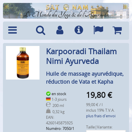
Le Monde du Yoga & de l'Ayurveda
Menu
Recherche
Compte
Info
Langues
Panier
Karpooradi Thailam
Nimi Ayurveda
Huile de massage ayurvédique,
réduction de Vata et Kapha
19,80
€
en stock
1-3 jours
99,00 € / l
200 ml
inclus 19% T.V.A.
0,32 kg
plus frais d'envoi
EAN:
4260145875925
Taille|Variante:
Numéro: 7050/1