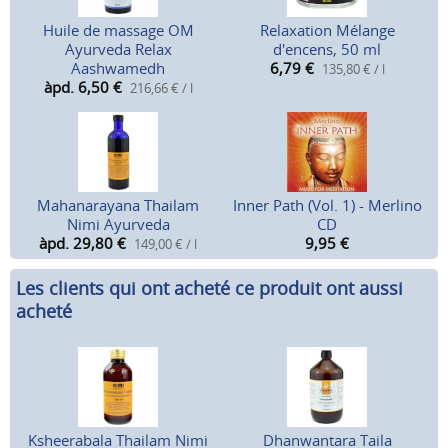
Huile de massage OM
Relaxation Mélange
Ayurveda Relax
d'encens, 50 ml
Aashwamedh
6,79
€
135,80 € / l
àpd. 6,50
€
216,66 € / l
Mahanarayana Thailam
Inner Path (Vol. 1) - Merlino
Nimi Ayurveda
CD
àpd. 29,80
€
9,95
€
149,00 € / l
Les clients qui ont acheté ce produit ont aussi
acheté
Ksheerabala Thailam Nimi
Dhanwantara Taila