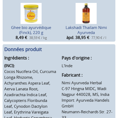
Ghee bio ayurvédique
Lakshadi Thailam Nimi
(Finck), 220 g
Ayurveda
8,49
€
àpd. 38,95
€
38,59 € / kg
77,90 € / l
Données produit
Ingrédients :
Pays d'origine :
(INCI):
L'Inde
Cocos Nucifera Oil, Curcuma
Fabricant :
Longa Rhizome,
Nimi Ayurveda Herbal
Achyranthes Aspera Leaf,
C-97 Hingna MIDC, Wadi
Aerva Lanata Root,
Nagpur 440028, MS, India
Azadirachta Indica Leaf,
Import: Ayurveda Handels
Calycopteris Floribunda
GmbH
Leaf, Cynodon Dactylon
Neumann-Reichardt-Str. 27-
Leaf, Erythrina Vareigata
33
Leaf, Hedyotis Corymbosa