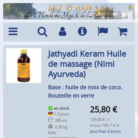
Le Monde du Yoga & de l'Ayurveda
Menu
Recherche
Compte
Info
Langues
Panier
Jathyadi Keram Huile
de massage (Nimi
Ayurveda)
Base : huile de noix de coco.
Bouteille en verre
25,80
€
en stock
1-3 jours
129,00 € / l
200 ml
inclus 19% T.V.A.
0,30 kg
plus frais d'envoi
EAN: