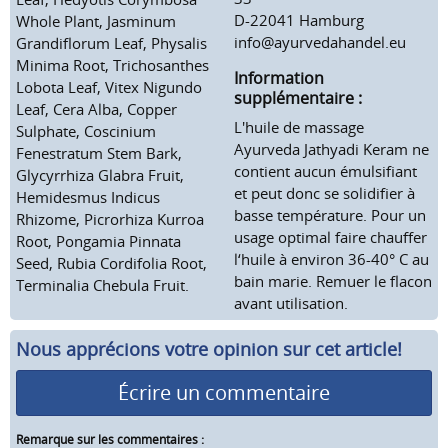
D-22041 Hamburg
Whole Plant, Jasminum
info@ayurvedahandel.eu
Grandiflorum Leaf, Physalis
Minima Root, Trichosanthes
Information
Lobota Leaf, Vitex Nigundo
supplémentaire :
Leaf, Cera Alba, Copper
L'huile de massage
Sulphate, Coscinium
Ayurveda Jathyadi Keram ne
Fenestratum Stem Bark,
contient aucun émulsifiant
Glycyrrhiza Glabra Fruit,
et peut donc se solidifier à
Hemidesmus Indicus
basse température. Pour un
Rhizome, Picrorhiza Kurroa
usage optimal faire chauffer
Root, Pongamia Pinnata
l‘huile à environ 36-40° C au
Seed, Rubia Cordifolia Root,
bain marie. Remuer le flacon
Terminalia Chebula Fruit.
avant utilisation.
Nous apprécions votre opinion sur cet article!
Écrire un commentaire
Remarque sur les commentaires :