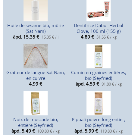
Huile de sésame bio, mûrie
Dentifrice Dabur Herbal
(Sat Nam)
Clove, 100 ml (155 g)
àpd. 15,35
€
4,89
€
15,35 € / l
31,55 € / kg
Gratteur de langue Sat Nam,
Cumin en graines entières,
en cuivre
bio (Seyfried)
4,99
€
àpd. 4,59
€
91,80 € / kg
Noix de muscade bio,
Pippali poivre-long entier,
entière (Seyfried)
bio (Seyfried)
àpd. 5,49
€
àpd. 5,99
€
109,80 € / kg
119,80 € / kg