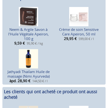
Neem & Argile Savon à
Crème de soin Sensitive
l'Huile Végétale Apeiron,
Care Apeiron, 50 ml
100 g
29,95
€
599,00 € / l
9,59
€
95,90 € / kg
Jathyadi Thailam Huile de
massage (Nimi Ayurveda)
àpd. 28,90
€
144,50 € / l
Les clients qui ont acheté ce produit ont aussi
acheté