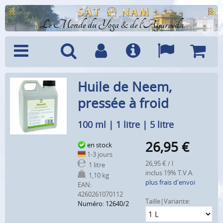
Le Monde du Yoga & de l'Ayurveda
Menu
Recherche
Compte
Info
Langues
Panier
Huile de Neem,
pressée à froid
100 ml | 1 litre | 5 litre
26,95
€
en stock
1-3 jours
26,95 € / l
1 litre
inclus 19% T.V.A.
1,10 kg
plus frais d'envoi
EAN:
4260261070112
Taille|Variante:
Numéro: 12640/2