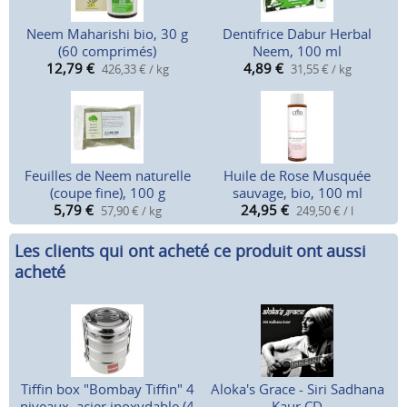
Neem Maharishi bio, 30 g
Dentifrice Dabur Herbal
(60 comprimés)
Neem, 100 ml
12,79
€
4,89
€
426,33 € / kg
31,55 € / kg
Feuilles de Neem naturelle
Huile de Rose Musquée
(coupe fine), 100 g
sauvage, bio, 100 ml
5,79
€
24,95
€
57,90 € / kg
249,50 € / l
Les clients qui ont acheté ce produit ont aussi
acheté
Tiffin box "Bombay Tiffin" 4
Aloka's Grace - Siri Sadhana
niveaux, acier inoxydable (4
Kaur CD