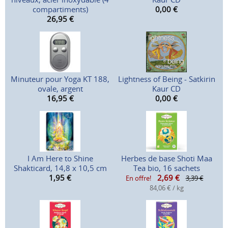
compartiments)
0,00
€
26,95
€
Minuteur pour Yoga KT 188,
Lightness of Being - Satkirin
ovale, argent
Kaur CD
16,95
€
0,00
€
I Am Here to Shine
Herbes de base Shoti Maa
Shakticard, 14,8 x 10,5 cm
Tea bio, 16 sachets
1,95
€
2,69
€
En offre!
3,39 €
84,06 € / kg