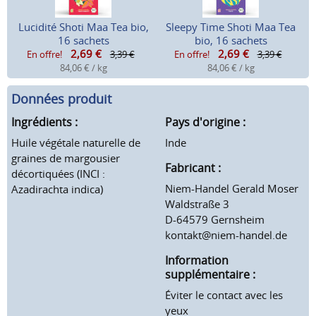
Lucidité Shoti Maa Tea bio,
Sleepy Time Shoti Maa Tea
16 sachets
bio, 16 sachets
2,69
€
2,69
€
En offre!
3,39 €
En offre!
3,39 €
84,06 € / kg
84,06 € / kg
Données produit
Ingrédients :
Pays d'origine :
Huile végétale naturelle de
Inde
graines de margousier
Fabricant :
décortiquées (INCI :
Niem-Handel Gerald Moser
Azadirachta indica)
Waldstraße 3
D-64579 Gernsheim
kontakt@niem-handel.de
Information
supplémentaire :
Éviter le contact avec les
yeux