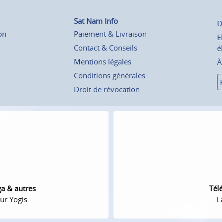
Sat Nam Info
D
on
Paiement & Livraison
E
Contact & Conseils
é
Mentions légales
À
Conditions générales
Droit de révocation
ga & autres
Tél
ur Yogis
L