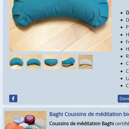
D
D
P
H
F
H
R
C
C
L
C
Donn
Baghi Coussins de méditation bi
Coussins de méditation Baghi
certif