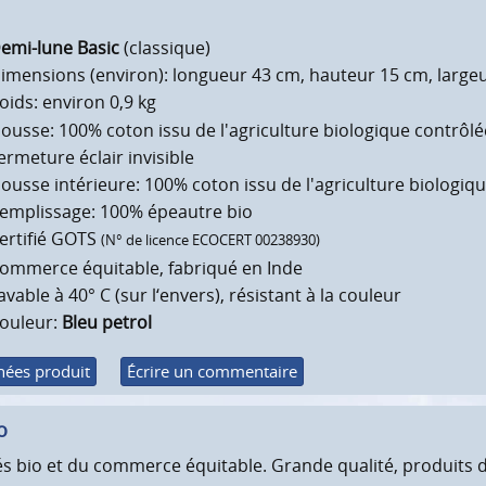
emi-lune Basic
(classique)
imensions (environ): longueur 43 cm, hauteur 15 cm, large
oids: environ 0,9 kg
ousse: 100% coton issu de l'agriculture biologique contrôl
ermeture éclair invisible
ousse intérieure: 100% coton issu de l'agriculture biologiqu
emplissage: 100% épeautre bio
ertifié GOTS
(N° de licence ECOCERT 00238930)
ommerce équitable, fabriqué en Inde
avable à 40° C (sur l‘envers), résistant à la couleur
ouleur:
Bleu
petrol
ées produit
Écrire un commentaire
o
iés bio et du commerce équitable. Grande qualité, produits 