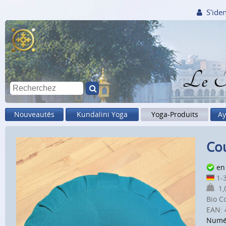
S'iden
Le M
Nouveautés
Kundalini Yoga
Yoga-Produits
Ay
Cou
en
1-3
1,0
Bio C
EAN:
Numé