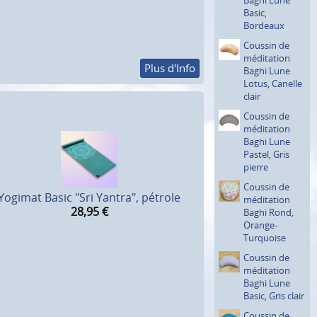
Basic,
Bordeaux
Coussin de
méditation
Plus d'Info
Baghi Lune
Lotus, Canelle
clair
Coussin de
méditation
Baghi Lune
Pastel, Gris
pierre
Coussin de
Yogimat Basic "Sri Yantra", pétrole
méditation
28,95
€
Baghi Rond,
Orange-
Turquoise
Coussin de
méditation
Baghi Lune
Basic, Gris clair
Coussin de