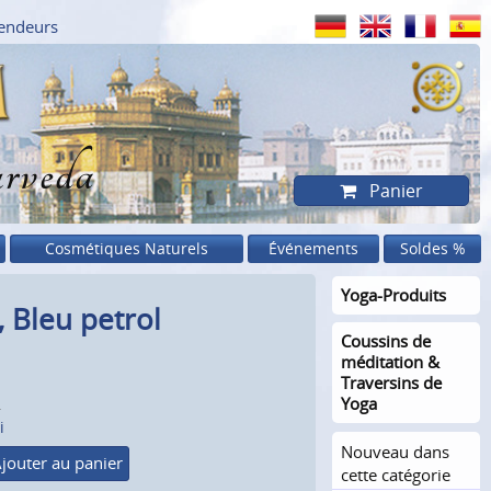
endeurs
rveda
Panier
Cosmétiques Naturels
Événements
Soldes %
Yoga-Produits
 Bleu petrol
Coussins de
méditation &
Traversins de
Yoga
.
i
Nouveau dans
jouter au panier
cette catégorie