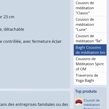
Coussin de
méditation
"Classic"
ur 23 cm
Coussin de
méditation
ée, détachable
"Lune"
Coussin de
méditation "Île"
e contrôlée, avec fermeture éclair
Baghi Coussins
de méditation bio
Coussins de
Méditation Spirit
of OM
Traversins de
Yoga Baghi
Top produits
Coussin de
dans des entreprises familiales ou des
méditation
Baghi Lune