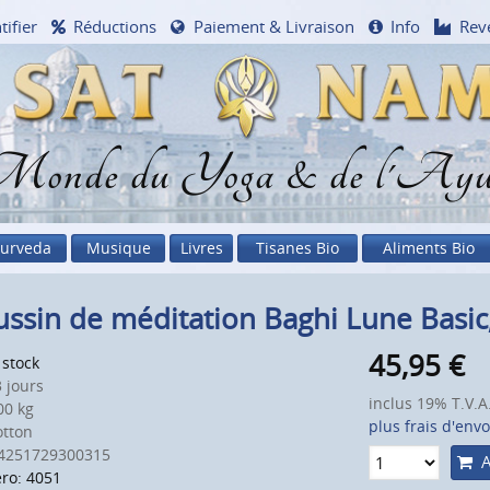
tifier
Réductions
Paiement & Livraison
Info
Rev
onde du Yoga & de l'Ayu
urveda
Musique
Livres
Tisanes Bio
Aliments Bio
ssin de méditation Baghi Lune Basic,
45,95
€
 stock
 jours
inclus 19% T.V.A
0 kg
plus frais d'envo
otton
4251729300315
A
ro: 4051