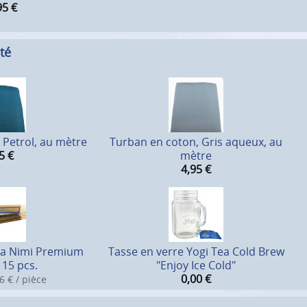
95
€
té
 Petrol, au mètre
Turban en coton, Gris aqueux, au
5
€
mètre
4,95
€
a Nimi Premium
Tasse en verre Yogi Tea Cold Brew
 15 pcs.
"Enjoy Ice Cold"
0,00
€
6 € / pièce