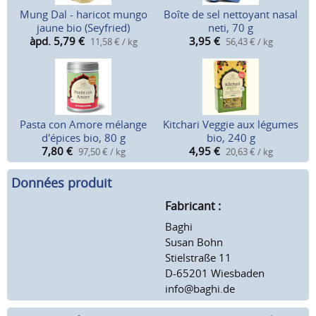
Mung Dal - haricot mungo
Boîte de sel nettoyant nasal
jaune bio (Seyfried)
neti, 70 g
àpd. 5,79
€
3,95
€
11,58 € / kg
56,43 € / kg
Pasta con Amore mélange
Kitchari Veggie aux légumes
d'épices bio, 80 g
bio, 240 g
7,80
€
4,95
€
97,50 € / kg
20,63 € / kg
Données produit
Fabricant :
Baghi
Susan Bohn
Stielstraße 11
D-65201 Wiesbaden
info@baghi.de