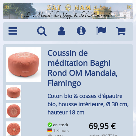
Le Monde du Yoga & de l'Ayurveda
Menu
Recherche
Compte
Info
Langues
Panier
Coussin de
méditation Baghi
Rond OM Mandala,
Flamingo
Coton bio & cosses d'épautre
bio, housse intérieure, Ø 30 cm,
hauteur 18 cm
69,95
€
en stock
1-3 jours