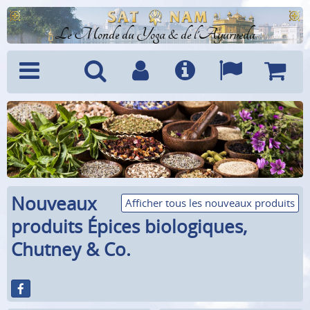
Le Monde du Yoga & de l'Ayurveda
Menu
Recherche
Compte
Info
Langues
Panier
Nouveaux
Afficher tous les nouveaux produits
produits Épices biologiques,
Chutney & Co.