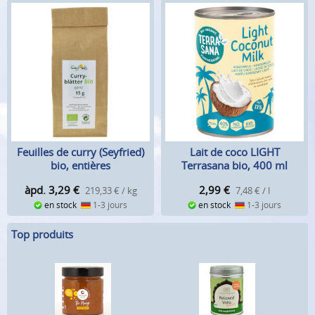
Feuilles de curry (Seyfried)
Lait de coco LIGHT
bio, entières
Terrasana bio, 400 ml
àpd. 3,29
€
2,99
€
219,33 € / kg
7,48 € / l
en stock
1-3 jours
en stock
1-3 jours
Top produits