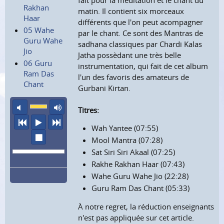
fait pour la méditation et le chant du
Rakhan
matin. Il contient six morceaux
Haar
différents que l'on peut acompagner
05 Wahe
par le chant. Ce sont des Mantras de
Guru Wahe
sadhana classiques par Chardi Kalas
Jio
Jatha possèdant une très belle
06 Guru
instrumentation, qui fait de cet album
Ram Das
l'un des favoris des amateurs de
Chant
Gurbani Kirtan.
son éteint
volume maximum
Titres:
précédent
écouter
suivant
Wah Yantee (07:55)
arrêter
Mool Mantra (07:28)
Sat Siri Siri Akaal (07:25)
Rakhe Rakhan Haar (07:43)
Wahe Guru Wahe Jio (22:28)
Guru Ram Das Chant (05:33)
À notre regret, la réduction enseignants
n'est pas appliquée sur cet article.