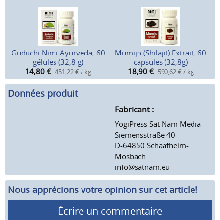
Guduchi Nimi Ayurveda, 60
Mumijo (Shilajit) Extrait, 60
gélules (32,8 g)
capsules (32,8g)
14,80
€
18,90
€
451,22 € / kg
590,62 € / kg
Données produit
Fabricant :
YogiPress Sat Nam Media
Siemensstraße 40
D-64850 Schaafheim-
Mosbach
info@satnam.eu
Nous apprécions votre opinion sur cet article!
Écrire un commentaire