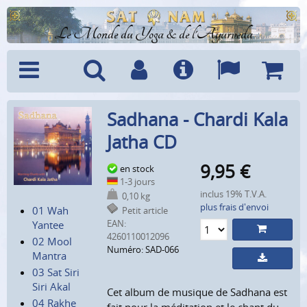
Le Monde du Yoga & de l'Ayurveda
Menu
Recherche
Compte
Info
Langues
Panier
Sadhana - Chardi Kala
Jatha CD
9,95
€
en stock
1-3 jours
inclus 19% T.V.A.
0,10 kg
plus frais d'envoi
01 Wah
Petit article
EAN:
Yantee
4260110012096
02 Mool
Numéro: SAD-066
Mantra
03 Sat Siri
Siri Akal
Cet album de musique de Sadhana est
04 Rakhe