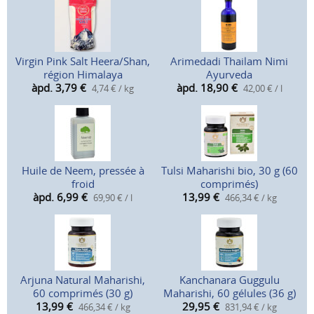
Virgin Pink Salt Heera/Shan,
Arimedadi Thailam Nimi
région Himalaya
Ayurveda
àpd. 3,79
€
àpd. 18,90
€
4,74 € / kg
42,00 € / l
Huile de Neem, pressée à
Tulsi Maharishi bio, 30 g (60
froid
comprimés)
àpd. 6,99
€
13,99
€
69,90 € / l
466,34 € / kg
Arjuna Natural Maharishi,
Kanchanara Guggulu
60 comprimés (30 g)
Maharishi, 60 gélules (36 g)
13,99
€
29,95
€
466,34 € / kg
831,94 € / kg