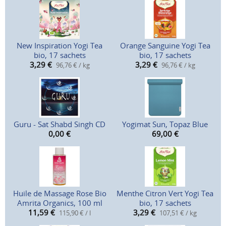
New Inspiration Yogi Tea
Orange Sanguine Yogi Tea
bio, 17 sachets
bio, 17 sachets
3,29
€
3,29
€
96,76 € / kg
96,76 € / kg
Guru - Sat Shabd Singh CD
Yogimat Sun, Topaz Blue
0,00
€
69,00
€
Huile de Massage Rose Bio
Menthe Citron Vert Yogi Tea
Amrita Organics, 100 ml
bio, 17 sachets
11,59
€
3,29
€
115,90 € / l
107,51 € / kg