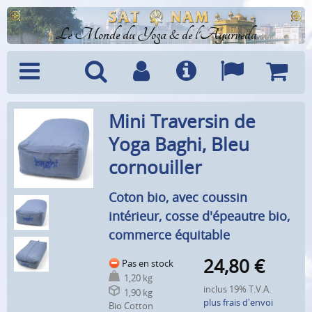
Le Monde du Yoga & de l'Ayurveda
Menu
Recherche
Compte
Info
Langues
Panier
Mini Traversin de
Yoga Baghi, Bleu
cornouiller
Coton bio, avec coussin
intérieur, cosse d'épeautre bio,
commerce équitable
24,80
€
Pas en stock
1,20 kg
inclus 19% T.V.A.
1,90 kg
plus frais d'envoi
Bio Cotton