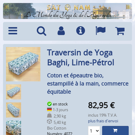
Le Monde du Yoga & de l'Ayurveda
Menu
Recherche
Compte
Info
Langues
Panier
Traversin de Yoga
Baghi, Lime-Pétrol
Coton et épeautre bio,
estampillé à la main, commerce
équitable
82,95
€
en stock
1-3 jours
inclus 19% T.V.A.
2,90 kg
plus frais d'envoi
5,40 kg
Bio Cotton
Numéro: 4072