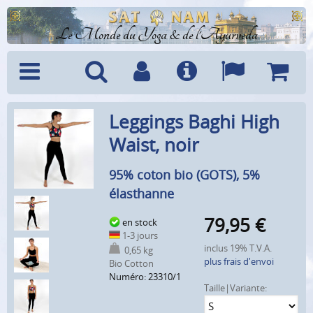
Le Monde du Yoga & de l'Ayurveda
Menu
Recherche
Compte
Info
Langues
Panier
Leggings Baghi High
Waist, noir
95% coton bio (GOTS), 5%
élasthanne
79,95
€
en stock
1-3 jours
inclus 19% T.V.A.
0,65 kg
plus frais d'envoi
Bio Cotton
Numéro: 23310/1
Taille|Variante: