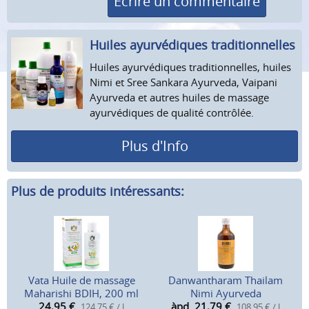
Écrire un commentaire
Huiles ayurvédiques tradition­nelles
Huiles ayurvédiques traditionnelles, huiles
Nimi et Sree Sankara Ayurveda, Vaipani
Ayurveda et autres huiles de massage
ayurvédiques de qualité contrôlée.
Plus d'Info
Plus de produits intéressants:
Vata Huile de massage
Danwantharam Thailam
Maharishi BDIH, 200 ml
Nimi Ayurveda
24,95
€
àpd. 21,79
€
124,75 € / l
108,95 € / l