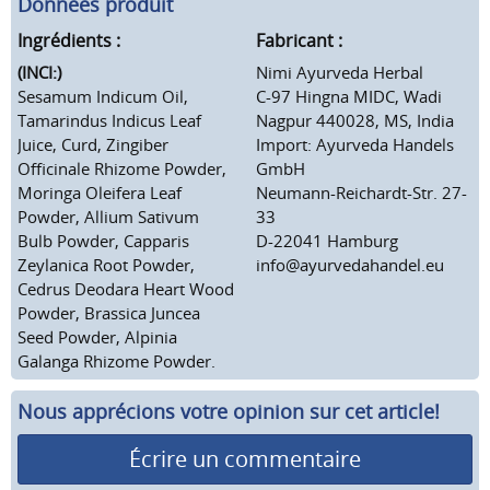
Données produit
Ingrédients :
Fabricant :
(INCI:)
Nimi Ayurveda Herbal
Sesamum Indicum Oil,
C-97 Hingna MIDC, Wadi
Tamarindus Indicus Leaf
Nagpur 440028, MS, India
Juice,
Curd,
Zingiber
Import: Ayurveda Handels
Officinale Rhizome Powder,
GmbH
Moringa Oleifera Leaf
Neumann-Reichardt-Str. 27-
Powder,
Allium Sativum
33
Bulb Powder,
Capparis
D-22041 Hamburg
Zeylanica Root Powder,
info@ayurvedahandel.eu
Cedrus Deodara Heart Wood
Powder,
Brassica Juncea
Seed Powder,
Alpinia
Galanga Rhizome Powder.
Nous apprécions votre opinion sur cet article!
Écrire un commentaire