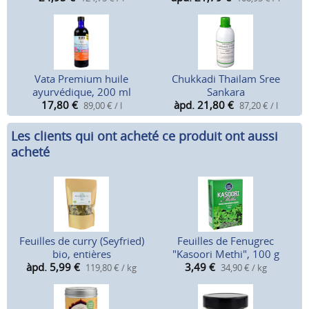
Vata Premium huile
Chukkadi Thailam Sree
ayurvédique, 200 ml
Sankara
17,80
€
àpd. 21,80
€
89,00 € / l
87,20 € / l
Les clients qui ont acheté ce produit ont aussi
acheté
Feuilles de curry (Seyfried)
Feuilles de Fenugrec
bio, entières
"Kasoori Methi", 100 g
àpd. 5,99
€
3,49
€
119,80 € / kg
34,90 € / kg