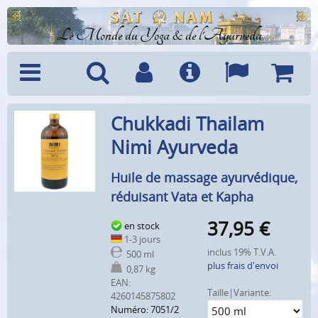
Le Monde du Yoga & de l'Ayurveda
Menu
Recherche
Compte
Info
Langues
Panier
Chukkadi Thailam
Nimi Ayurveda
Huile de massage ayurvédique,
réduisant Vata et Kapha
37,95
€
en stock
1-3 jours
inclus 19% T.V.A.
500 ml
plus frais d'envoi
0,87 kg
EAN:
Taille|Variante:
4260145875802
Numéro: 7051/2