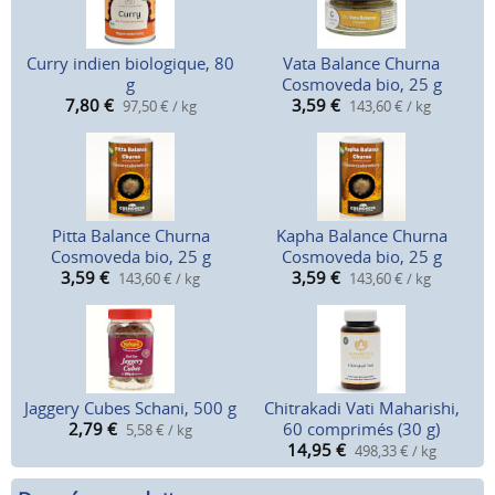
Curry indien biologique, 80
Vata Balance Churna
g
Cosmoveda bio, 25 g
7,80
€
3,59
€
97,50 € / kg
143,60 € / kg
Pitta Balance Churna
Kapha Balance Churna
Cosmoveda bio, 25 g
Cosmoveda bio, 25 g
3,59
€
3,59
€
143,60 € / kg
143,60 € / kg
Jaggery Cubes Schani, 500 g
Chitrakadi Vati Maharishi,
2,79
€
60 comprimés (30 g)
5,58 € / kg
14,95
€
498,33 € / kg