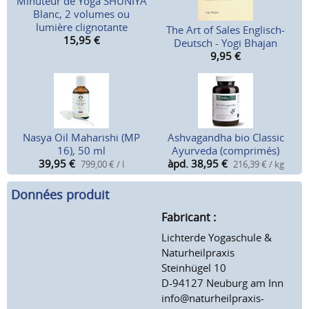
Minuteur de Yoga SHUNIYA
Blanc, 2 volumes ou
lumière clignotante
The Art of Sales Englisch-
15,95
€
Deutsch - Yogi Bhajan
9,95
€
Nasya Oil Maharishi (MP
Ashvagandha bio Classic
16), 50 ml
Ayurveda (comprimés)
39,95
€
àpd. 38,95
€
799,00 € / l
216,39 € / kg
Données produit
Fabricant :
Lichterde Yogaschule &
Naturheilpraxis
Steinhügel 10
D-94127 Neuburg am Inn
info@naturheilpraxis-