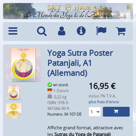
Le Monde du Yoga & de l'Ayurveda
Menu
Recherche
Compte
Info
Langues
Panier
Yoga Sutra Poster
Patanjali, A1
(Allemand)
16,95
€
en stock
1-3 jours
inclus 7% T.V.A.
0,22 kg
plus frais d'envoi
ISBN: 978-3-
941566-30-9
Numéro: M-107-DE
Affiche grand format, attractive avec
les
Sutras du Yoga de Patanjali