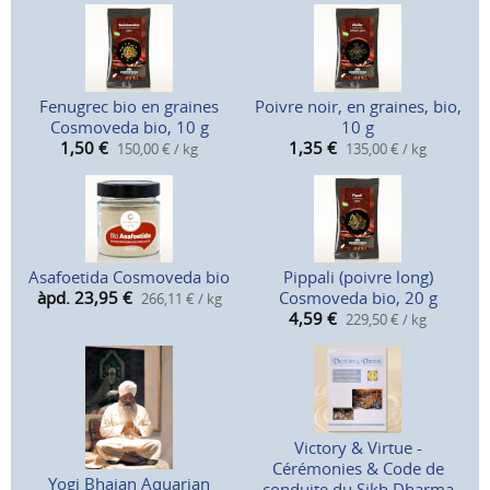
Fenugrec bio en graines
Poivre noir, en graines, bio,
Cosmoveda bio, 10 g
10 g
1,50
€
1,35
€
150,00 € / kg
135,00 € / kg
Asafoetida Cosmoveda bio
Pippali (poivre long)
àpd. 23,95
€
Cosmoveda bio, 20 g
266,11 € / kg
4,59
€
229,50 € / kg
Victory & Virtue -
Cérémonies & Code de
Yogi Bhajan Aquarian
conduite du Sikh Dharma