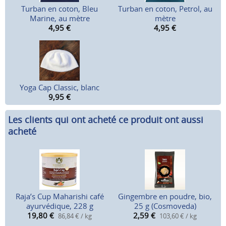
Turban en coton, Bleu
Turban en coton, Petrol, au
Marine, au mètre
mètre
4,95
€
4,95
€
Yoga Cap Classic, blanc
9,95
€
Les clients qui ont acheté ce produit ont aussi
acheté
Raja’s Cup Maharishi café
Gingembre en poudre, bio,
ayurvédique, 228 g
25 g (Cosmoveda)
19,80
€
2,59
€
86,84 € / kg
103,60 € / kg