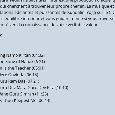
Guru Within
de Sat Purkh Kaur est une production unique, 
qui cherchent à trouver leur propre chemin. La musique et l
ations édifiantes et puissantes de Kundalini Yoga sur le CD
e équilibre intérieur et vous guider, même si vous traver
rité vers la connaissance de votre véritable valeur.
s:
ng Namo Kirtan (04:32)
he Song of Nanak (6:21)
ir Is the Teacher (05:01)
ere Govinda (06:15)
uru Ram Das (07:21)
uru Dev Mata Guru Dev Pita (10:10)
ahe Guru Simran (11:26)
s Thou Keepest Me (06:44)