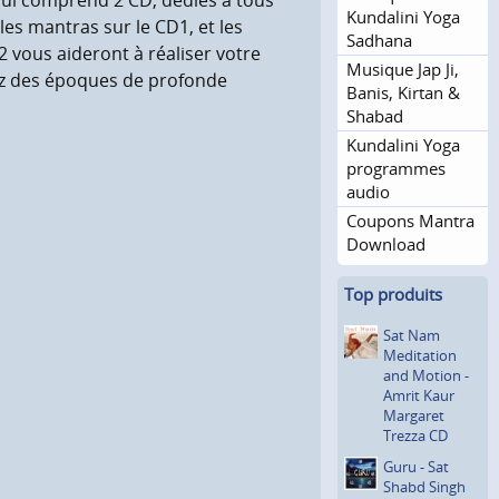
qui comprend 2 CD, dédiés à tous
Kundalini Yoga
es mantras sur le CD1, et les
Sadhana
2 vous aideront à réaliser votre
Musique Jap Ji,
sez des époques de profonde
Banis, Kirtan &
Shabad
Kundalini Yoga
programmes
audio
Coupons Mantra
Download
Top produits
Sat Nam
Meditation
and Motion -
Amrit Kaur
Margaret
Trezza CD
Guru - Sat
Shabd Singh