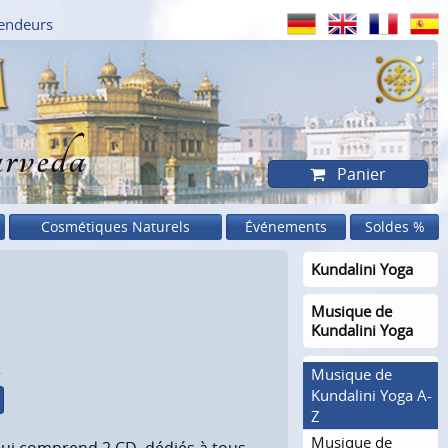
endeurs
rveda
Panier
Cosmétiques Naturels
Événements
Soldes %
Kundalini Yoga
Musique de
Kundalini Yoga
.
Musique de
Kundalini Yoga A-
Z
Musique de