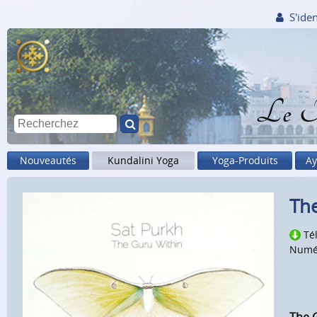
S'iden
Le M
Nouveautés
Kundalini Yoga
Yoga-Produits
Ay
The
Té
Numé