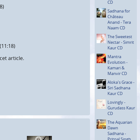
CD
8)
Sadhana for
Château
Anand - Tera
Naam CD
The Sweetest
Nectar - Simrit
(11:18)
Kaur CD
Mantra
et article.
Evolution -
Kamari &
Manvir CD
Aloka's Grace -
Siri Sadhana
Kaur CD
Lovingly -
Gurudass Kaur
CD
The Aquarian
Dawn
Sadhana -
Pritpal Singh