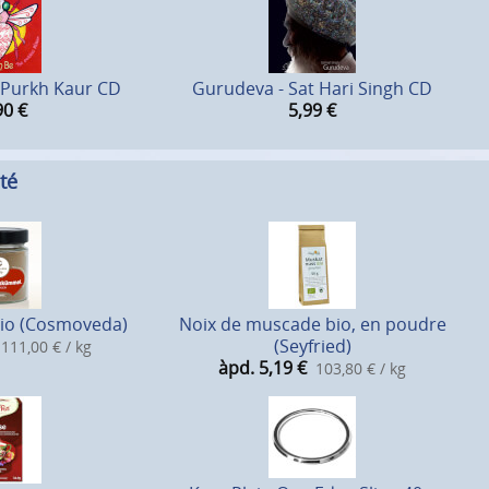
 Purkh Kaur CD
Gurudeva - Sat Hari Singh CD
90
€
5,99
€
té
io (Cosmoveda)
Noix de muscade bio, en poudre
(Seyfried)
111,00 € / kg
àpd. 5,19
€
103,80 € / kg