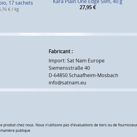
Kara Plain One Edge Slim, 40 g
bio, 17 sachets
27,95
€
,76 € / kg
Fabricant :
Import: Sat Nam Europe
Siemensstraße 40
D-64850 Schaafheim-Mosbach
info@satnam.eu
le produit chez nous. Nous n'utilisons pas d'évaluations de tiers ou de fourniss
e manière publique