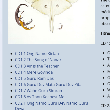
The 
ceux 
médit
propr
obscu
Titre
CD 1:
O
CD1 1 Ong Namo Kirtan
T
CD1 2 The Song of Nanak
A
CD1 3 Air is the Teacher
M
CD1 4 Mere Govinda
G
CD1 5 Guru Ram Das
G
CD1 6 Guru Dev Mata Guru Dev Pita
W
CD1 7 Wahe Guru Simran
A
CD1 8 As Thou Keepest Me
CD2 1 Ong Namo Guru Dev Namo Guru
CD 2:
Deva