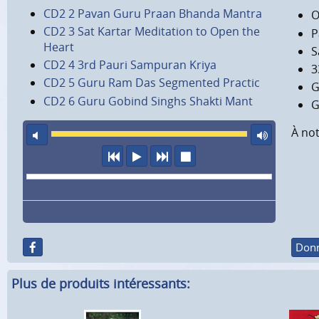
CD2 2 Pavan Guru Praan Bhanda Mantra
O
CD2 3 Sat Kartar Meditation to Open the
P
Heart
S
CD2 4 3rd Pauri Sampuran Kriya
3
CD2 5 Guru Ram Das Segmented Practic
G
CD2 6 Guru Gobind Singhs Shakti Mant
G
À not
son éteint
volu
précédent
écouter
suivant
arrêter
Donn
Plus de produits intéressants: