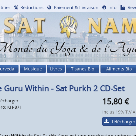
tifier
Réductions
Paiement & Livraison
Info
Rev
onde du Yoga & de l'Ayu
urveda
Musique
Livres
Tisanes Bio
Aliments Bio
 Guru Within - Sat Purkh 2 CD-Set
15,80
€
lécharger
ro: KH-871
inclus 19% T.V.A
Télécharger