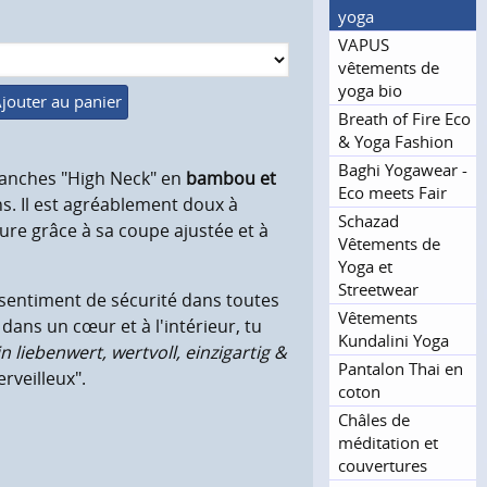
yoga
VAPUS
vêtements de
yoga bio
jouter au panier
Breath of Fire Eco
& Yoga Fashion
Baghi Yogawear -
 manches "High Neck" en
bambou et
Eco meets Fair
. Il est agréablement doux à
Schazad
ure grâce à sa coupe ajustée et à
Vêtements de
Yoga et
Streetwear
sentiment de sécurité dans toutes
Vêtements
dans un cœur et à l'intérieur, tu
Kundalini Yoga
in liebenwert, wertvoll, einzigartig &
Pantalon Thai en
rveilleux".
coton
Châles de
méditation et
couvertures