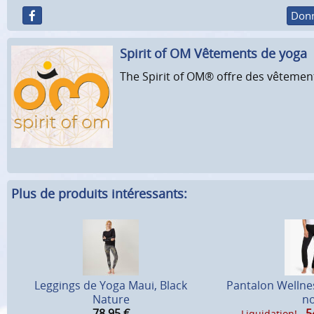
Donn
Spirit of OM Vêtements de yoga
The Spirit of OM® offre des vêtements 
Plus de produits intéressants:
Leggings de Yoga Maui, Black
Pantalon Wellne
Nature
no
78,95
€
5
Liquidation!