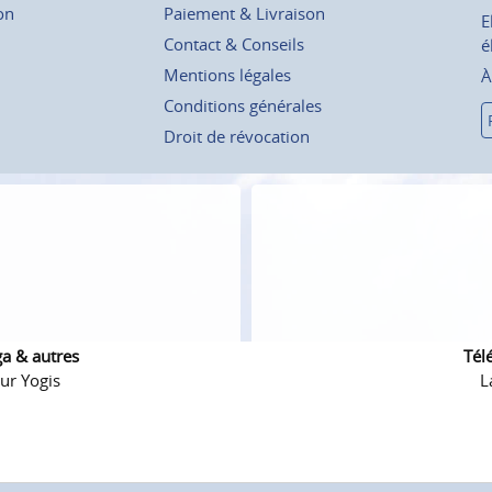
on
Paiement & Livraison
E
Contact & Conseils
é
Mentions légales
À
Conditions générales
Droit de révocation
ga & autres
Tél
ur Yogis
L