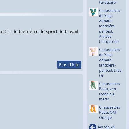
turquoise
Chausset­tes
de Yoga
Adhara
(antidéra­
hi, le bien-être, le sport, le travail.
pantes),
Alatsee
(Turquoi­se)
Chausset­tes
de Yoga
Adhara
Plus d'Info
(antidéra­
pantes), Lilas-
Or
Chausset­tes
Padu, vert
rosée du
matin
Chausset­tes
Padu, OM-
Orange
les top 24