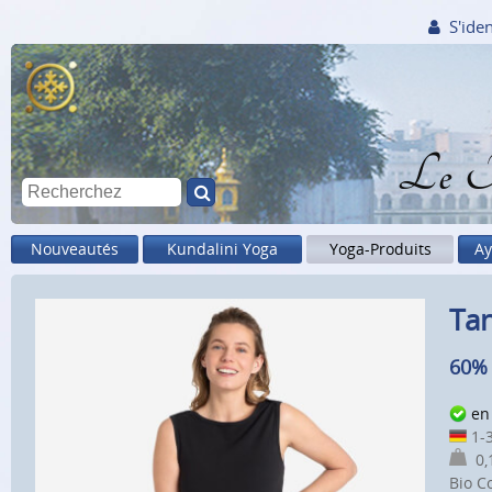
S'iden
Le M
Nouveautés
Kundalini Yoga
Yoga-Produits
Ay
Tan
60% 
en
1-3
0,1
Bio C