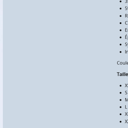
3
5
R
C
E
É
S
I
Coul
Taill
X
S
M
L
X
X