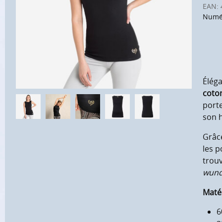
EAN:
Numér
Éléga
coto
porte
son h
Grâc
les p
trouv
wund
Matér
6