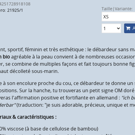
4251728918108
Taille|Variante:
o: 21925/1
A
nt, sportif, féminin et très esthétique : le débardeur sans
n bio
agréable à la peau convient à de nombreuses occasions
r, se combine de multiples façons et fait toujours bonne fig
aut décolleté sous-marin.
e à son encolure proche du cou, ce débardeur te donne un 
ositions. Sur la hanche, tu trouveras un petit signe OM doré 
eras l'affirmation positive et fortifiante en allemand :
"ich b
erbar"
(traduction: "je suis adorable, précieux, unique et me
iaux & caractéristiques :
0% viscose (à base de cellulose de bambou)