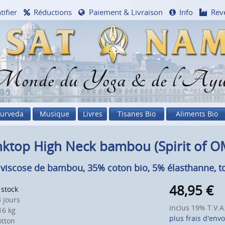
tifier
Réductions
Paiement & Livraison
Info
Rev
onde du Yoga & de l'Ayu
urveda
Musique
Livres
Tisanes Bio
Aliments Bio
ktop High Neck bambou (Spirit of OM
viscose de bambou, 35% coton bio, 5% élasthanne, t
48,95
€
 stock
 jours
inclus 19% T.V.A
6 kg
plus frais d'envo
otton