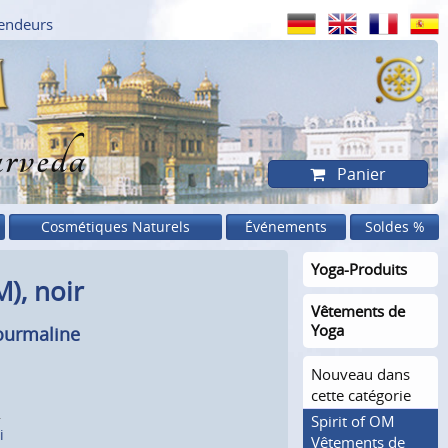
endeurs
rveda
Panier
Cosmétiques Naturels
Événements
Soldes %
Yoga-Produits
), noir
Vêtements de
Yoga
ourmaline
Nouveau dans
cette catégorie
.
Spirit of OM
i
Vêtements de