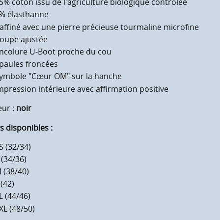
5% coton issu de l'agriculture biologique contrôlée
% élasthanne
affiné avec une pierre précieuse tourmaline microfine
oupe ajustée
ncolure U-Boot proche du cou
paules froncées
ymbole "Cœur OM" sur la hanche
mpression intérieure avec affirmation positive
eur :
noir
es disponibles :
S (32/34)
 (34/36)
 (38/40)
 (42)
L (44/46)
XL (48/50)