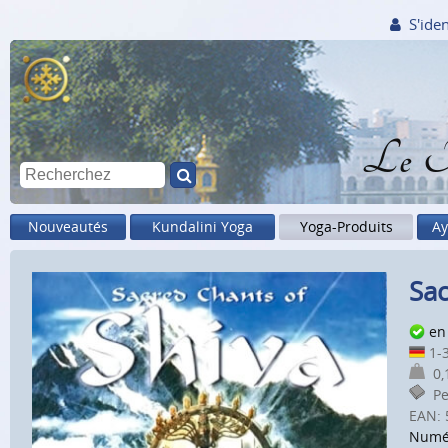
S'iden
Le M
Nouveautés
Kundalini Yoga
Yoga-Produits
Ay
Sac
en
1-3
0,1
Pet
EAN:
Numé