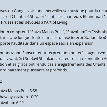
ives du Gange, voici une merveilleuse musique pour la relaxa
Sacred Chants of Shiva présente les chanteurs Bhanumati 
 Pruess et les dévoués à l'Art of Living.
lbum comprend "Shiva Manas Puja", "Shivoham" et "Ashtakam
ara. Une longue, lente et majestueuse interprétation de «
porte l'auditeur dans un espace sacré en expansion.
ononciation Sanscrit et l’interprétation ont été soigneuse
tuel vivant, Sri Sri Ravi Shankar, créateur de la « Fondation Art
tion et sa grâce ont rendu ces enregistrements des Chants 
aordinairement puissants et profonds.
s:
hiva Manas Puja 5:58
me maximum
havanyastakam 10:20
hivoham 6:29