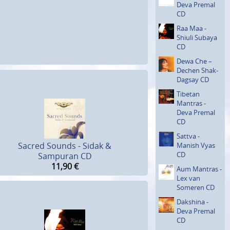
Deva Premal
CD
Raa Maa -
Shiuli Subaya
CD
Dewa Che –
Dechen Shak-
Dagsay CD
Tibetan
Mantras -
Deva Premal
CD
Sattva -
Sacred Sounds - Sidak &
Manish Vyas
CD
Sampuran CD
11,90
€
Aum Mantras -
Lex van
Someren CD
Dakshina -
Deva Premal
CD