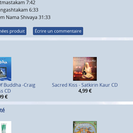
tmastakam 7:42
ingashtakam 6:33
m Nama Shivaya 31:33
ées produit
Écrire un commentaire
f Buddha -Craig
Sacred Kiss - Satkirin Kaur CD
ss CD
4,99
€
99
€
té