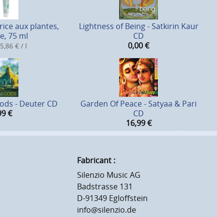
ice aux plantes,
Lightness of Being - Satkirin Kaur
e, 75 ml
CD
0,00
€
5,86 € / l
ods - Deuter CD
Garden Of Peace - Satyaa & Pari
99
€
CD
16,99
€
Fabricant :
Silenzio Music AG
Badstrasse 131
D-91349 Egloffstein
info@silenzio.de