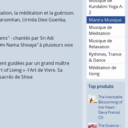
Musique de
Kundalini Yoga A-
Z
tion, la méditation et la guérison.
Narsimhan, Urmila Devi Goenka,
Mantra Musique
Musique de
Méditation
s" - chantés par Sri Adi
Musique de
Om Nama Shivaya" à plusieurs voix
Relaxation
Rythmes, Trance
& Dance
ment guidées par un grand maître
Méditation de
 of Living » -l'Art de Vivre. Sa
Gong
sacrés de Shiva
Top produits
The Inevitable
Blossoming of
the Heart -
Deva Premal
CD
The Essence -