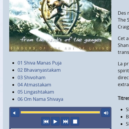
Des r
The 
Craig
Cet a
Shank
trans
01 Shiva Manas Puja
La pr
02 Bhavanyastakam
spiri
03 Shivoham
direc
extr
04 Atmastakam
05 Lingashtakam
Titre
06 Om Nama Shivaya
S
son éteint
volu
B
précédent
écouter
suivant
arrêter
S