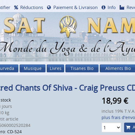
tifier
Réductions
Paiement & Livraison
Info
Rev
onde du Yoga & de l'Ayu
urveda
Musique
Livres
Tisanes Bio
Aliments Bio
red Chants Of Shiva - Craig Preuss C
18,99
€
 stock
 jours
inclus 19% T.V.A
0 kg
plus frais d'envo
it article
5060002520284
A
ro: CD-524