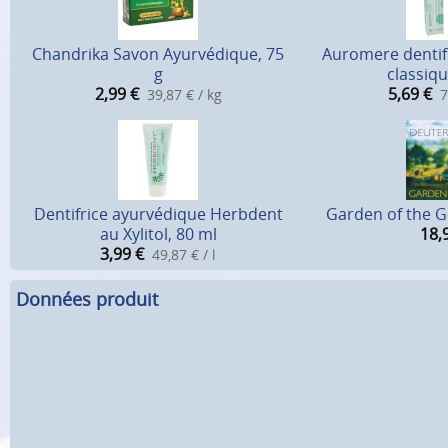
Chandrika Savon Ayurvédique, 75
Auromere dentifr
g
classiqu
2,99
€
5,69
€
39,87 € / kg
7
Dentifrice ayurvédique Herbdent
Garden of the G
au Xylitol, 80 ml
18,
3,99
€
49,87 € / l
Données produit