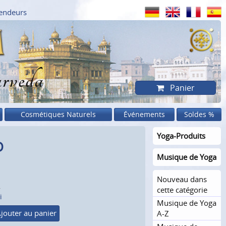
endeurs
rveda
Panier
Cosmétiques Naturels
Événements
Soldes %
Yoga-Produits
D
Musique de Yoga
Nouveau dans
.
cette catégorie
i
Musique de Yoga
jouter au panier
A-Z