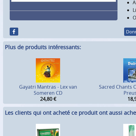
A
L
O
Donn
Plus de produits intéressants:
Gayatri Mantras - Lex van
Sacred Chants O
Someren CD
Preu
24,80
€
18,
Les clients qui ont acheté ce produit ont aussi ache