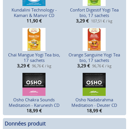
Kundalini Technology -
Confort Digestif Yogi Tea
Kamari & Manvir CD
bio, 17 sachets
11,90
€
3,29
€
107,51 € / kg
Chaï Mangue Yogi Tea bio,
Orange Sanguine Yogi Tea
17 sachets
bio, 17 sachets
3,29
€
3,29
€
96,76 € / kg
96,76 € / kg
Osho Chakra Sounds
Osho Nadabrahma
Meditation - Karunesh CD
Meditation - Deuter CD
18,99
€
18,99
€
Données produit