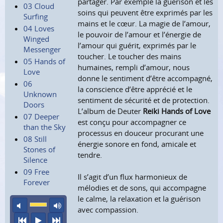
partager. Par exemple la guérison et les
03 Cloud
soins qui peuvent être exprimés par les
Surfing
mains et le cœur. La magie de l’amour,
04 Loves
le pouvoir de l’amour et l’énergie de
Winged
l’amour qui guérit, exprimés par le
Messenger
toucher. Le toucher des mains
05 Hands of
humaines, rempli d’amour, nous
Love
donne le sentiment d’être accompagné,
06
la conscience d’être apprécié et le
Unknown
sentiment de sécurité et de protection.
Doors
L’album de Deuter
Reiki Hands of Love
07 Deeper
est conçu pour accompagner ce
than the Sky
processus en douceur procurant une
08 Still
énergie sonore en fond, amicale et
Stones of
tendre.
Silence
09 Free
Il s’agit d’un flux harmonieux de
Forever
mélodies et de sons, qui accompagne
le calme, la relaxation et la guérison
son éteint
volume maximum
avec compassion.
précédent
écouter
suivant