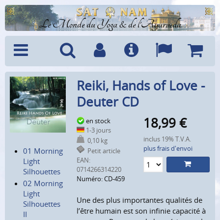
Le Monde du Yoga & de l'Ayurveda
Menu
Recherche
Compte
Info
Langues
Panier
Reiki, Hands of Love -
Deuter CD
18,99
€
en stock
1-3 jours
inclus 19% T.V.A.
0,10 kg
plus frais d'envoi
01 Morning
Petit article
EAN:
Light
0714266314220
Silhouettes
Numéro: CD-459
02 Morning
Light
Une des plus importantes qualités de
Silhouettes
l’être humain est son infinie capacité à
II