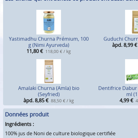
Yastimadhu Churna Prémium, 100
Guduchi Churna
g (Nimi Ayurveda)
àpd. 8,99
€
11,80
€
118,00 € / kg
Amalaki Churna (Amla) bio
Dentifrice Dabur 
(Seyfried)
ml (1
àpd. 8,85
€
4,99
€
88,50 € / kg
4
Données produit
Ingrédients :
100% jus de Noni de culture biologique certifiée