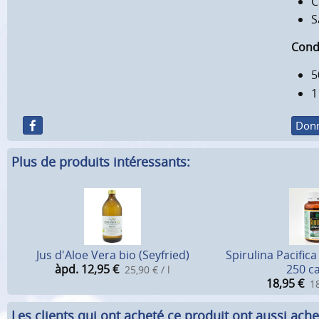
C
S
Cond
5
1
Donn
Plus de produits intéressants:
Jus d'Aloe Vera bio (Seyfried)
Spirulina Pacifica
àpd. 12,95
€
250 c
25,90 € / l
18,95
€
18
Les clients qui ont acheté ce produit ont aussi ache