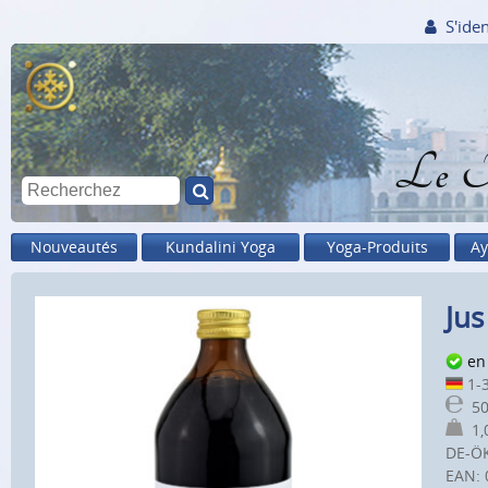
S'iden
Le M
Nouveautés
Kundalini Yoga
Yoga-Produits
Ay
Jus
en
1-3
50
1,0
DE-Ö
EAN: