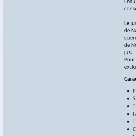
Ensui
consé
Le ju
de No
scien
de No
jus.
Pour 
exclu
Carac
P
S
T
F
T
C