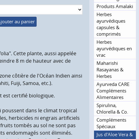
Produits Amalaki
Herbes
ayurvédiques
jouter au panier
capsules &
comprimés
Herbes
ayurvédiques en
folia". Cette plante, aussi appelée
vrac
tteindre 8 m de hauteur avec de
Maharishi
Rasayanas &
zone côtière de l'Océan Indien ainsi
Herbes
i, Fuiji, Samoa, etc.).
Ayurveda CARE
Compléments
 est certifié biologique.
Alimentaires
Spirulina,
i poussent dans le climat tropical
Chlorella & Co.
s, herbicides ni engrais artificiels
Compléments
es fruits tombés au sol ne sont pas
Spéciaux
fruits endommagés sont éliminés.
Jus d'Aloe Vera &