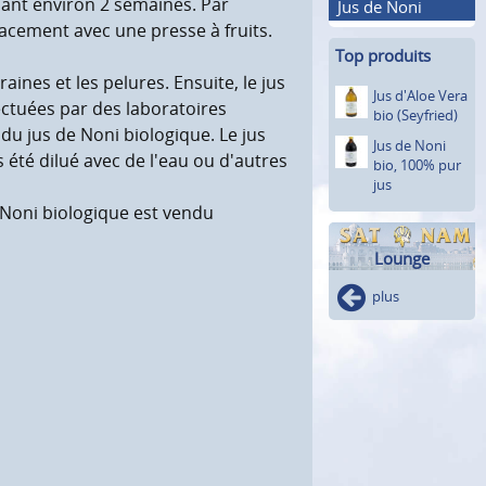
ndant environ 2 semaines. Par
Jus de Noni
cacement avec une presse à fruits.
Top produits
aines et les pelures. Ensuite, le jus
Jus d'Aloe Vera
ectuées par des laboratoires
bio (Seyfried)
du jus de Noni biologique. Le jus
Jus de Noni
s été dilué avec de l'eau ou d'autres
bio, 100% pur
jus
e Noni biologique est vendu
Lounge
plus