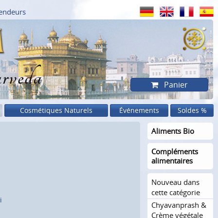
endeurs
rveda
Panier
Cosmétiques Naturels
Événements
Soldes %
Aliments Bio
Compléments
alimentaires
Nouveau dans
cette catégorie
i
Chyavanprash &
Crème végétale