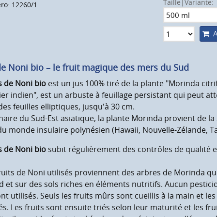
Taille|Variante:
o: 12260/1
A
de Noni bio – le fruit magique des mers du Sud
s de Noni bio
est un jus 100% tiré de la plante "Morinda citri
er indien", est un arbuste à feuillage persistant qui peut a
es feuilles elliptiques, jusqu'à 30 cm.
naire du Sud-Est asiatique, la plante Morinda provient de la 
u monde insulaire polynésien (Hawaii, Nouvelle-Zélande, Tahit
s de Noni bio
subit régulièrement des contrôles de qualité et
ruits de Noni utilisés proviennent des arbres de Morinda qu
 et sur des sols riches en éléments nutritifs. Aucun pesticide
nt utilisés. Seuls les fruits mûrs sont cueillis à la main et l
sés. Les fruits sont ensuite triés selon leur maturité et les 