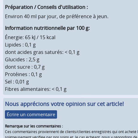
Préparation / Conseils d'utilisation :
Environ 40 ml par jour, de préférence à jeun.
Information nutritionnelle par 100 g:
Énergie: 65 kJ / 15 kcal
Lipides : 0,1 g
dont acides gras saturés: < 0,1 g
Glucides : 2,5 g
dont sucre : 0,7 g
Protéines : 0,1 g
Sel : 0,01 g
Fibres alimentaires: < 0,1 g
Nous apprécions votre opinion sur cet article!
Écrire un commentaire
Remarque sur les commentaires :
Ces commentaires proviennent de clients/clientes enregistrés qui ont acheté 
soigneusement vérifiée par nos soins et, le cas échéant, nous y répondons d