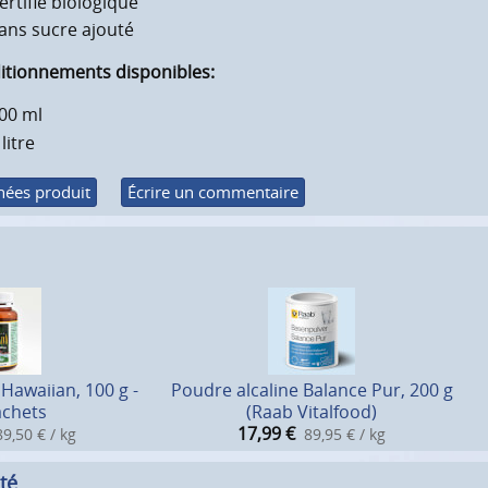
ertifié biologique
ans sucre ajouté
itionnements disponibles:
00 ml
 litre
ées produit
Écrire un commentaire
 Hawaiian, 100 g -
Poudre alcaline Balance Pur, 200 g
achets
(Raab Vitalfood)
17,99
€
9,50 € / kg
89,95 € / kg
té