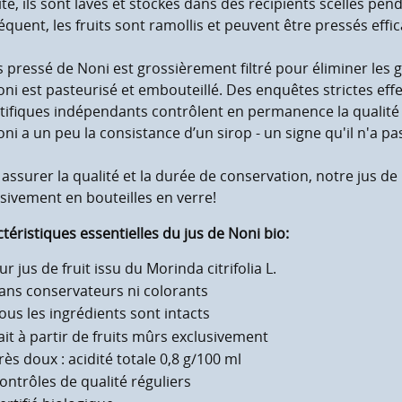
te, ils sont lavés et stockés dans des récipients scellés pe
quent, les fruits sont ramollis et peuvent être pressés effi
s pressé de Noni est grossièrement filtré pour éliminer les gr
ni est pasteurisé et embouteillé. Des enquêtes strictes eff
tifiques indépendants contrôlent en permanence la qualité 
ni a un peu la consistance d’un sirop - un signe qu'il n'a pa
assurer la qualité et la durée de conservation, notre jus d
sivement en bouteilles en verre!
téristiques essentielles du jus de Noni bio:
ur jus de fruit issu du Morinda citrifolia L.
ans conservateurs ni colorants
ous les ingrédients sont intacts
ait à partir de fruits mûrs exclusivement
rès doux : acidité totale 0,8 g/100 ml
ontrôles de qualité réguliers