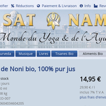
tifier
Réductions
Paiement & Livraison
Info
Rev
onde du Yoga & de l'Ayu
urveda
Musique
Livres
Tisanes Bio
Aliments Bio
 de Noni bio, 100% pur jus
14,95
€
 stock
 jours
29,90 € / l
0 ml
inclus 7% T.V.A.
8 kg
plus frais d'envo
KO-007
0604034604205