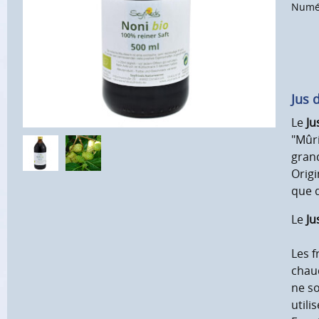
Numér
Jus 
Le
Ju
"Mûri
grand
Origi
que d
Le
Ju
Les f
chaud
ne so
utili