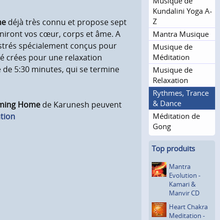
Musique de
Kundalini Yoga A-
Z
me
déjà très connu et propose sept
uniront vos cœur, corps et âme. A
Mantra Musique
lustrés spécialement conçus pour
Musique de
Méditation
 crées pour une relaxation
 de 5:30 minutes, qui se termine
Musique de
Relaxation
Rythmes, Trance
& Dance
Coming Home
de Karunesh peuvent
Méditation de
tion
Gong
Top produits
Mantra
Evolution -
Kamari &
Manvir CD
Heart Chakra
Meditation -