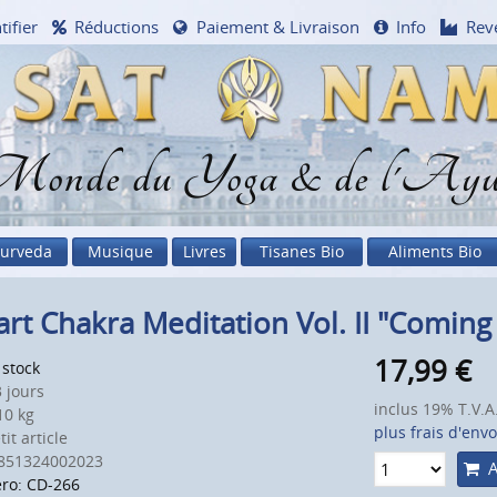
tifier
Réductions
Paiement & Livraison
Info
Rev
onde du Yoga & de l'Ayu
urveda
Musique
Livres
Tisanes Bio
Aliments Bio
rt Chakra Meditation Vol. II "Comin
17,99
€
 stock
 jours
inclus 19% T.V.A
0 kg
plus frais d'envo
it article
851324002023
A
ro: CD-266