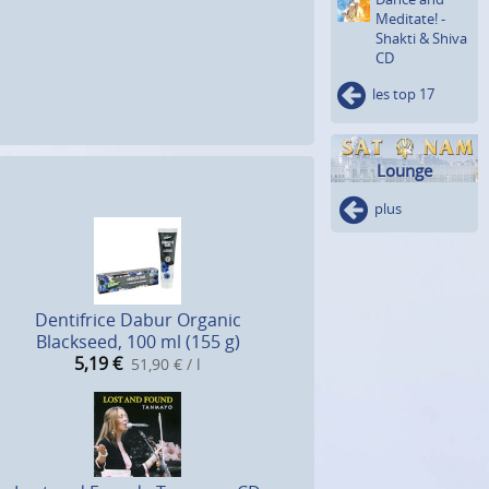
Meditate! -
Shakti & Shiva
CD
les top 17
Lounge
plus
Dentifrice Dabur Organic
Blackseed, 100 ml (155 g)
5,19
€
51,90 € / l