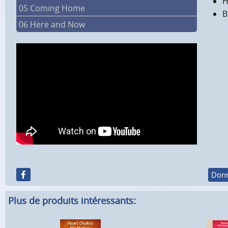
H
05 Coming Home
B
06 Here and Now
Donn
Plus de produits intéressants: