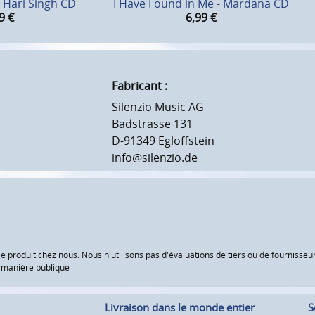
 Hari Singh CD
I Have Found in Me - Mardana CD
9
€
6,99
€
Fabricant :
Silenzio Music AG
Badstrasse 131
D-91349 Egloffstein
info@silenzio.de
le produit chez nous. Nous n'utilisons pas d'évaluations de tiers ou de fourniss
e manière publique
Livraison dans le monde entier
S