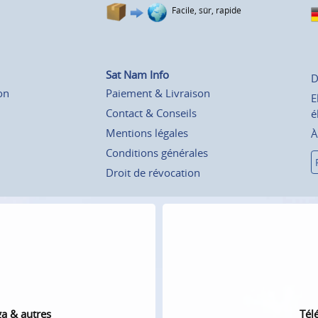
Facile, sûr, rapide
Sat Nam Info
D
on
Paiement & Livraison
E
Contact & Conseils
é
Mentions légales
À
Conditions générales
Droit de révocation
ga & autres
Tél