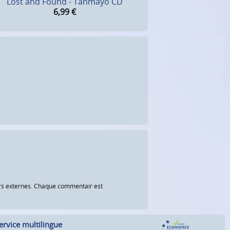
Lost and Found - Tanmayo CD
6,99
€
eurs externes. Chaque commentair est
ervice multilingue