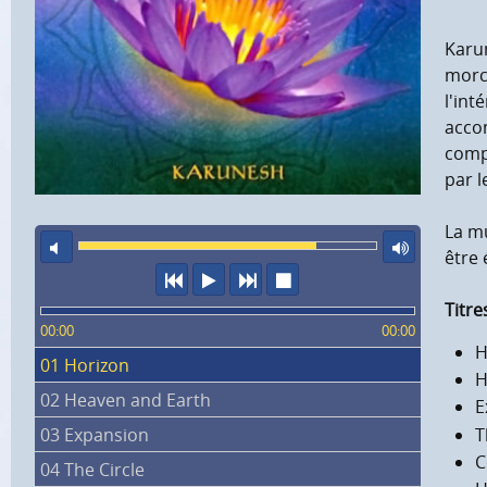
Karu
morce
l'int
acco
comp
par l
La mu
son éteint
volu
être 
précédent
écouter
suivant
arrêter
Titre
00:00
00:00
H
01 Horizon
H
02 Heaven and Earth
E
T
03 Expansion
C
04 The Circle