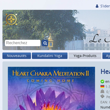
S'iden
Le M
Nouveautés
Kundalini Yoga
Yoga-Produits
Ay
Hea
en
1-3
0,1
Pet
EAN:
Numé