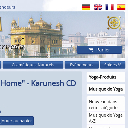
endeurs
rveda
Panier
Cosmétiques Naturels
Événements
Soldes %
Yoga-Produits
g Home" - Karunesh CD
Musique de Yoga
Nouveau dans
.
cette catégorie
i
Musique de Yoga
jouter au panier
A-Z