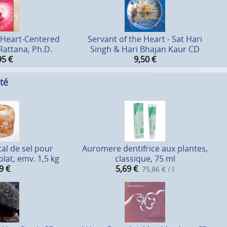
a Heart-Centered
Servant of the Heart - Sat Hari
Rattana, Ph.D.
Singh & Hari Bhajan Kaur CD
95
€
9,50
€
té
al de sel pour
Auromere dentifrice aux plantes,
lat, emv. 1,5 kg
classique, 75 ml
9
€
5,69
€
75,86 € / l