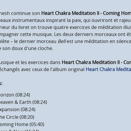
nesh continue son
Heart Chakra Meditation II - Coming Ho
aux instrumentaux inspirant la paix, qui ouvriront et raje
érieur du livret on trouve quatre exercices de méditation il
mpagner cette musique. Les deux derniers morceaux ont été
lète – le dernier morceau
Bell
est une méditation en silence
e son doux d'une cloche.
sique et les exercices dans
Heart Chakra Meditation II - 
me maximum
échangés avec ceux de l'album original
Heart Chakra Medita
s:
orizon (08:24)
eaven & Earth (08:24)
xpansion (08:24)
he Circle (08:20)
oming Home (05:40)