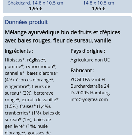
Shakticard, 14,8 x 10,5 cm
14,8 x 10,5 cm
1,95
€
1,95
€
Données produit
Mélange ayurvédique bio de fruits et d'épices
avec baies rouges, fleur de sureau, vanille
Ingrédients :
Pays d'origine :
Hibiscus*,
réglisse
*,
Agriculture non UE
pomme*, cynorrhodon*,
Fabricant :
cannelle*, baies d'aronia*
YOGI TEA GmbH
(4%), écorces d'orange*,
Burchardstraße 24
gingembre*, fleurs de
D-20095 Hamburg
sureau* (2%), betterave
info@yogitea.com
rouge*, extrait de vanille*
(1,5%), fraises* (1,4%),
cranberries* (1%), baies de
sureau* (1%), baies de
genièvre* (1%), huile
d'orange*, gousses de