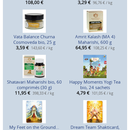
108,00
€
3,29
€
96,76 € / kg
Vata Balance Churna
Amrit Kalash (MA 4)
Cosmoveda bio, 25 g
Maharishi, 600 g
3,59
€
64,95
€
143,60 € / kg
108,25 € / kg
Shatavari Maharishi bio, 60
Happy Moments Yogi Tea
comprimés (30 g)
bio, 24 sachets
11,95
€
4,79
€
398,33 € / kg
101,05 € / kg
My Feet on the Ground...
Dream Team Shakticard,