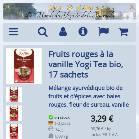
Le Monde du Yoga & de l'Ayurveda
Menu
Recherche
Compte
Info
Langues
Panier
Fruits rouges à la
vanille Yogi Tea bio,
17 sachets
Mélange ayurvédique bio de
fruits et d'épices avec baies
rouges, fleur de sureau, vanille
3,29
€
en stock
1-3 jours
96,76 € / kg
34 g
inclus 7% T.V.A.
0,08 kg