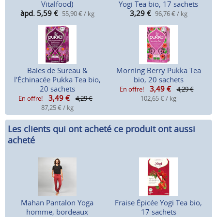
Vitalfood)
Yogi Tea bio, 17 sachets
àpd. 5,59
€
3,29
€
55,90 € / kg
96,76 € / kg
Baies de Sureau &
Morning Berry Pukka Tea
l'Échinacée Pukka Tea bio,
bio, 20 sachets
20 sachets
3,49
€
En offre!
4,29 €
3,49
€
En offre!
4,29 €
102,65 € / kg
87,25 € / kg
Les clients qui ont acheté ce produit ont aussi
acheté
Mahan Pantalon Yoga
Fraise Épicée Yogi Tea bio,
homme, bordeaux
17 sachets