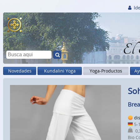
Ide
El
Novedades
Kundalini Yoga
Yoga-Productos
Ay
So
Brea
di
5-1
0,3
Bio C