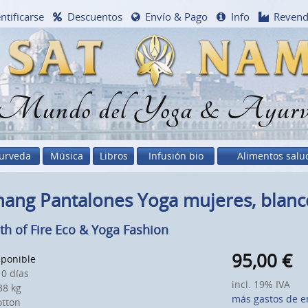
ntificarse
Descuentos
Envío & Pago
Info
Reven
 Mundo del Yoga & Ayurv
urveda
Música
Libros
Infusión bio
Alimentos salu
hang Pantalones Yoga mujeres, blanc
th of Fire Eco & Yoga Fashion
95,00
€
sponible
0 días
incl. 19% IVA
8 kg
más gastos de e
otton