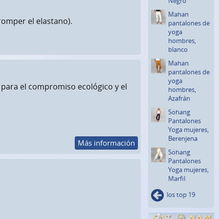
Negro
Mahan
romper el elastano).
pantalones de
yoga
hombres,
blanco
Mahan
pantalones de
yoga
 para el compromiso ecológico y el
hombres,
Azafrán
Sohang
Pantalones
Yoga mujeres,
Berenjena
Más información
Sohang
Pantalones
Yoga mujeres,
Marfil
los top 19