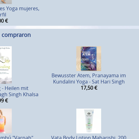
es Yoga mujeres,
fil
00
€
n compraron
Bewusster Atem, Pranayama im
Kundalini Yoga - Sat Hari Singh
17,50
€
 - Heilen mit
agh Singh Khalsa
99
€
ambú "Varnah",
Vata Body Lotion Maharishi, 200