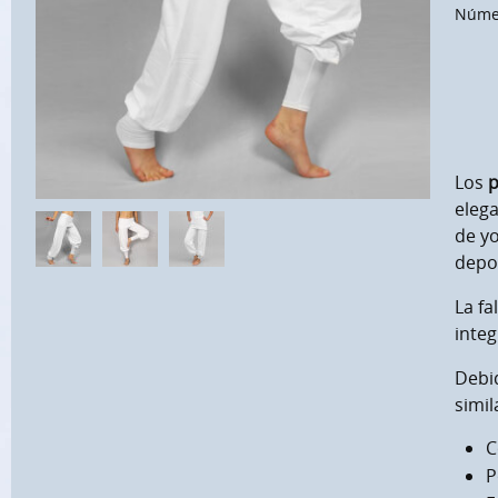
Númer
Los
p
elega
de y
depor
La fa
integ
Debid
simil
C
P