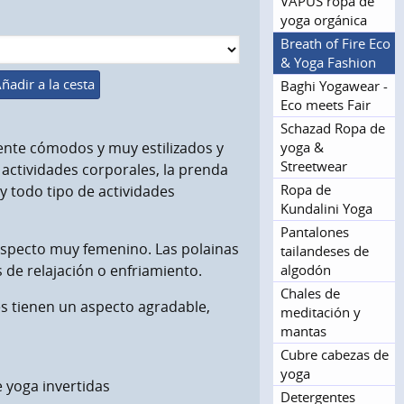
VAPUS ropa de
yoga orgánica
Breath of Fire Eco
& Yoga Fashion
ñadir a la cesta
Baghi Yogawear -
Eco meets Fair
Schazad Ropa de
yoga &
nte cómodos y muy estilizados y
Streetwear
actividades corporales, la prenda
Ropa de
 todo tipo de actividades
Kundalini Yoga
Pantalones
 aspecto muy femenino. Las polainas
tailandeses de
algodón
s de relajación o enfriamiento.
Chales de
res tienen un aspecto agradable,
meditación y
mantas
Cubre cabezas de
yoga
e yoga invertidas
Detergentes