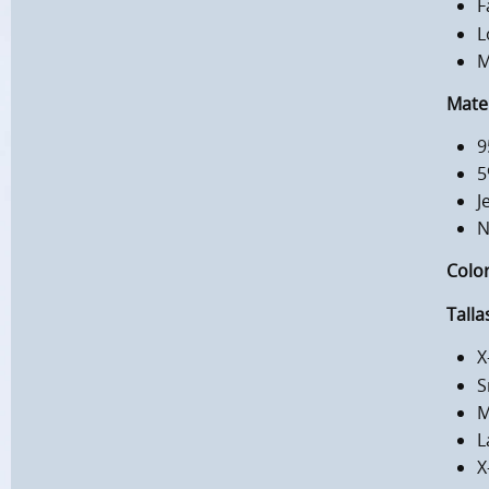
F
L
M
Mater
9
5
J
N
Color
Talla
X
S
M
L
X