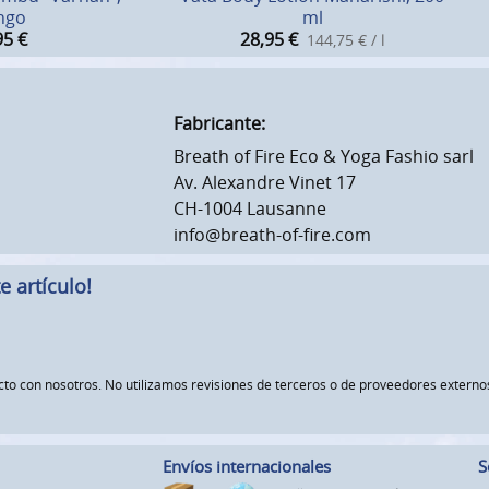
ngo
ml
95
€
28,95
€
144,75 € / l
Fabricante:
Breath of Fire Eco & Yoga Fashio sarl
Av. Alexandre Vinet 17
CH-1004 Lausanne
info@breath-of-fire.com
 artículo!
ucto con nosotros. No utilizamos revisiones de terceros o de proveedores exte
Envíos internacionales
S