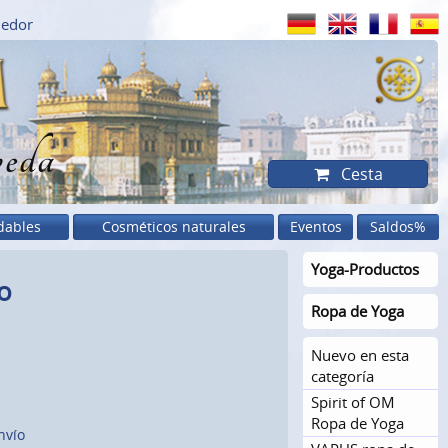
dedor
eda
Cesta
dables
Cosméticos naturales
Eventos
Saldos%
Yoga-Productos
o
Ropa de Yoga
Nuevo en esta
categoría
Spirit of OM
Ropa de Yoga
nvío