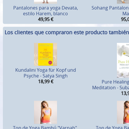
Pantalones para yoga Devata,
Sohang Pantalon
estilo Harem, blanco
Mar
49,95
€
95,
Los clientes que compraron este producto tambié
Kundalini Yoga für Kopf und
Psyche - Satya Singh
18,99
€
Pure Healing
Meditation - Sub
13,
Top de Yoga Bambú "Varnah",
Top de Yoga B