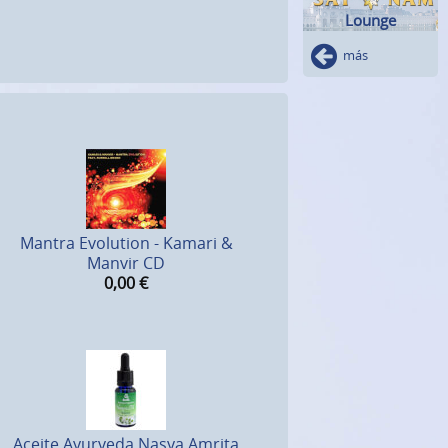
Lounge
más
Mantra Evolution - Kamari &
Manvir CD
0,00
€
Aceite Ayurveda Nasya Amrita