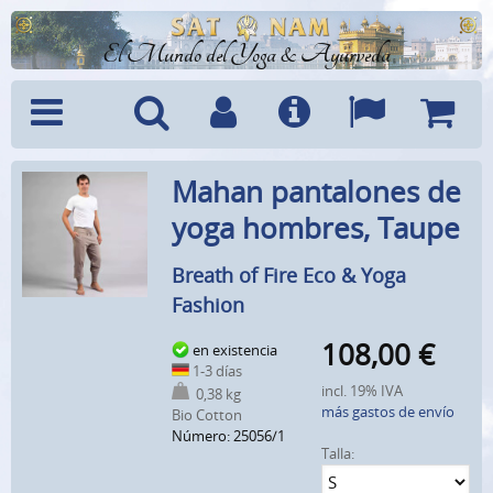
El Mundo del Yoga & Ayurveda
Menú
Búsquedad
Cuenta
Info
Idiomas
Cesta
Mahan pantalones de
yoga hombres, Taupe
Breath of Fire Eco & Yoga
Fashion
108,00
€
en existencia
1-3 días
incl. 19% IVA
0,38 kg
más gastos de envío
Bio Cotton
Número: 25056/1
Talla: