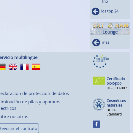
frío
los top 24
Lounge
más
ervicio multilingüe
Certificado
biológico
DE-ECO-007
eclaración de protección de datos
Cosméticos
liminación de pilas y aparatos
naturales
léctricos
BDIH-
Standard
obre nosotros
Revocar el contrato