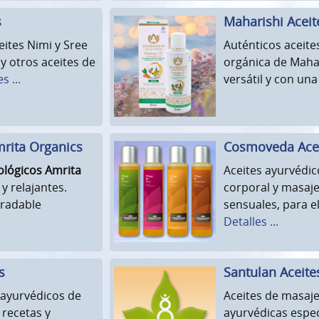
s
Maharishi Aceit
eites Nimi y Sree
Auténticos aceite
y otros aceites de
orgánica de Mahar
s ...
versátil y con un
rita Organics
Cosmoveda Acei
ológicos Amrita
Aceites ayurvédi
y relajantes.
corporal y masaje
gradable
sensuales, para e
Detalles ...
s
Santulan Aceite
ayurvédicos de
Aceites de masaje
 recetas y
ayurvédicas espec