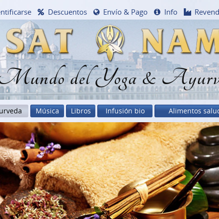
ntificarse
Descuentos
Envío & Pago
Info
Reven
 Mundo del Yoga & Ayurv
urveda
Música
Libros
Infusión bio
Alimentos salu