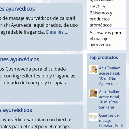
HA-THA
es ayurvédicos
Bálsamos y
s de masaje ayurvédicos de calidad
productos
ishi Ayurveda, equilibrados, de uso
aromáticos
a agradable fragancia.
Detalles ...
Accesorios para
el masaje
ayurvédico
Top productos
tes ayurvédicos
Anu Thailam
cos Cosmoveda para el cuidado
aceite nasal,
s con ingredientes bio y fragancias
10 ml (Nimi
l cuidado del cuerpo y terapias.
Ayurveda)
Anu Thailam
aceite nasal,
10 ml (Sree
Sankara)
s ayurvédicos
Guantes de
 ayurvédico Santulan con hierbas
masaje
Garshan, Endi-
iales para el cuerpo y el masaje.