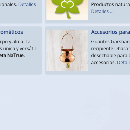
cionales.
Detalles
Productos natural
Detalles ...
romáticos
Accesorios para
rpo y alma. La
Guantes Garshan,
única y versátil.
recipiente Dhara-
eta NaTrue.
desechable para e
accesorios.
Detalle