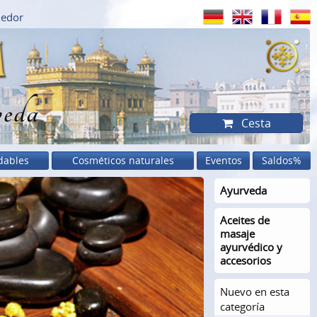
dedor
eda
Cesta
dables
Cosméticos naturales
Eventos
Saldos%
Ayurveda
Aceites de
masaje
ayurvédico y
accesorios
Nuevo en esta
categoría