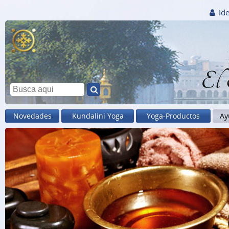
Ide
El
Novedades
Kundalini Yoga
Yoga-Productos
Ay