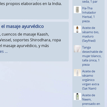
seda, 1 par
es propios elaborados en la India.
Ha-Tha
Inhalador
Herbal, 1
pieza.
 el masaje ayurvédico
Aceite de
sésamo bio,
 cuencos de masaje Kaash,
maduro
Vessel, soportes Shirodhara, ropa
(Seyfried)
l masaje ayurvédico, y más
Tanga
s ...
desechable de
mujer blanco,
talla única, 1
pieza
Aceite de
sésamo
orgánico
virgen extra
(Sat Nam)
Aceite de
Neem,
prensado en