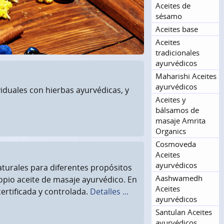
Aceites de
sésamo
Aceites base
Aceites
tradiciona­les
ayurvédicos
Maharishi Aceites
ayurvédicos
iduales con hierbas ayurvédicas, y
Aceites y
bálsamos de
masaje Amrita
Organics
Cosmoveda
Aceites
ayurvédicos
aturales para diferentes propósitos
Aashwamedh
pio aceite de masaje ayurvédico. En
Aceites
certificada y controlada.
Detalles ...
ayurvédicos
Santulan Aceites
ayurvédicos